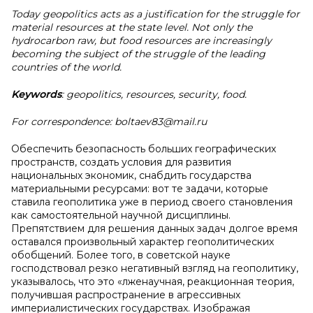
Today geopolitics acts as a justification for the struggle for
material resources at the state level. Not only the
hydrocarbon raw, but food resources are increasingly
becoming the subject of the struggle of the leading
countries of the world.
Keywords
: geopolitics, resources, security, food.
For correspondence: boltaev83@mail.ru
Обеспечить безопасность больших географических
пространств, создать условия для развития
национальных экономик, снабдить государства
материальными ресурсами: вот те задачи, которые
ставила геополитика уже в период своего становления
как самостоятельной научной дисциплины.
Препятствием для решения данных задач долгое время
оставался произвольный характер геополитических
обобщений. Более того, в советской науке
господствовал резко негативный взгляд на геополитику,
указывалось, что это «лженаучная, реакционная теория,
получившая распространение в агрессивных
империалистических государствах. Изображая