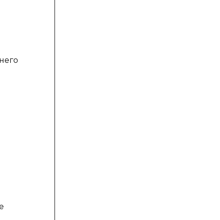
него
я
е