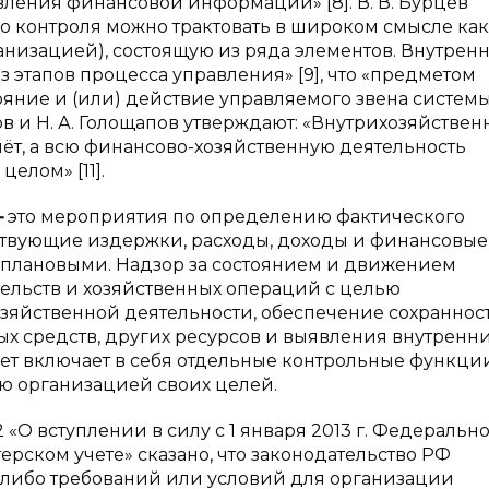
ления финансовой информации» [8]. В. В. Бурцев
го контроля можно трактовать в широком смысле как
анизацией), состоящую из ряда элементов. Внутрен
з этапов процесса управления» [9], что «предметом
ояние и (или) действие управляемого звена систем
ов и Н. А. Голощапов утверждают: «Внутрихозяйстве
чёт, а всю финансово-хозяйственную деятельность
елом» [11].
—
это мероприятия по определению фактического
ствующие издержки, расходы, доходы и финансовые
с плановыми. Надзор за состоянием и движением
ельств и хозяйственных операций с целью
зяйственной деятельности, обеспечение сохраннос
х средств, других ресурсов и выявления внутренн
учет включает в себя отдельные контрольные функции
ю организацией своих целей.
О вступлении в силу с 1 января 2013 г. Федеральн
лтерском учете» сказано, что законодательство РФ
х-либо требований или условий для организации