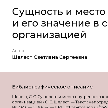
Сущность и место
и его значение в
организацией
Автор
Шелест Светлана Сергеевна
Библиографическое описание
Шелест, С. С. Сущность и место внутреннего к
организацией / С. С. Шелест. — Текст : непос
№ 2 (4). — С. 30-34. — URL: https://moluch.ru/th/5