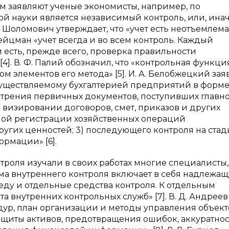
м заявляют ученые экономисты, например, по
ой науки является независимый контроль, или, ина
А. Шоломович утверждает, что «учет есть неотъемлема
Вейцман «учет всегда и во всем контроль. Каждый
ом есть, прежде всего, проверка правильности
]. В. Ф. Палий обозначил, что «контрольная функци
 элементов его метода» [5]. И. А. Белобжецкий зая
уществляемому бухгалтерией предприятий в форме:
отрения первичных документов, поступивших главн
и визировании договоров, смет, приказов и других
етной регистрации хозяйственных операций
угих ценностей; 3) последующего контроля на ста
рмации» [6].
роля изучали в своих работах многие специалисты,
тема внутреннего контроля включает в себя надлежа
реду и отдельные средства контроля. К отдельным
а внутренних контрольных служб» [7]. В. Д. Андреев
едур, план организации и методы управления объек
ащиты активов, предотвращения ошибок, аккуратно