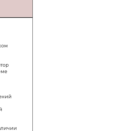
ском
й
втор
еме
дений
й
наличии