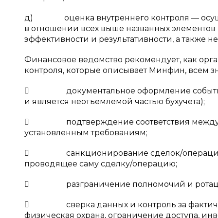
д) оценка внутреннего контроля — осущес
в отношении всех выше названных элементов
эффективности и результативности, а также 
Финансовое ведомство рекомендует, как орг
контроля, которые описывает Минфин, всем знако
 документальное оформление событий хо
и является неотъемлемой частью бухучета);
 подтверждение соответствия между объ
установленным требованиям;
 санкционирование сделок/операций пер
проводящее саму сделку/операцию;
 разграничение полномочий и ротация 
 сверка данных и контроль за фактическ
физическая охрана, ограничение доступа, инв