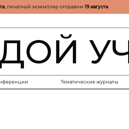
ста
, печатный экземпляр отправим
19 августа
ДОЙ У
нференции
Тематические журналы