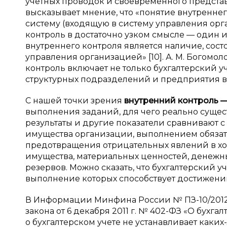
учётных проводок и своевременного представ
высказывает мнение, что «понятие внутренне
систему (входящую в систему управления орг
контроль в достаточно узком смысле — один и
внутреннего контроля является наличие, сост
управления организацией» [10]. А. М. Богомол
контроль включает не только бухгалтерский у
структурных подразделений и предприятия в ц
С нашей точки зрения
внутренний
контроль
выполнения заданий, для чего реально суще
результаты и другие показатели сравнивают 
имущества организации, выполнением обязат
предотвращения отрицательных явлений в хо
имущества, материальных ценностей, денежны
резервов. Можно сказать, что бухгалтерский 
выполнение которых способствует достижени
В Информации Минфина России № ПЗ-10/2012 «
закона от 6 декабря 2011 г. № 402-ФЗ «О бухга
о бухгалтерском учете не устанавливает каки