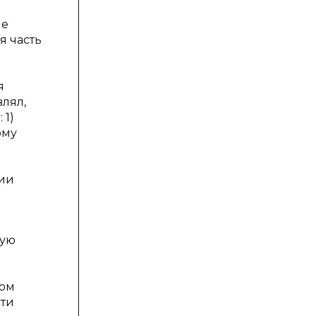
че
я часть
я
влял,
 1)
ому
дии
щую
том
сти