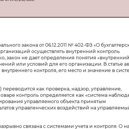
дерального закона от 06.12.2011 № 402-ФЗ «О бухгалтер
организаций осуществлять внутренний контроль
о, закон не дает определения понятия «внутренни
чений или условий для его организации. В статье а
внутреннего контроля, его место и значение в сист
e) переводится как проверка, надзор, управление,
оваре контроль определяется как «система наблю
ирования управляемого объекта принятым
татов управленческих воздействий на управляемы
зрывно связана с системами учета и контроля. О 