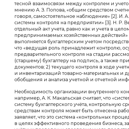
тесной взаимосвязи между контролем и учето
мнению А. З. Попова, «общим средством счетн
говоря, самостоятельное наблюдение» [2]. И. 
системы контроля на предприятии» [3]. Н. Р. 
отдельный акт учета, равно как и учета в цел
предпринимаемых хозяйственных действий» [4
выполняется бухгалтерским учетом посредством
что «ведущая роль принадлежит контролю, ос
предварительного контроля на стадии рассм
(старшему) бухгалтеру на подпись, а также пр
документов; 2) текущего контроля в ходе уч
и инвентаризаций товарно-материальных и др
обобщения и анализа учетной и отчетной инфо
Необходимость организации внутреннего конт
например, А. К. Макальская считает, что «сис
систему бухгалтерского учёта, контрольную с
средствам контроля может быть отнесена работ
заявляет, что это система «контрольных проц
в целях эффективного проведения бизнеса, з