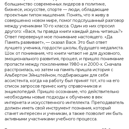
большинство современных лидеров в политике,
бизнесе, искусстве, спорте — люди, обладающие
проектным типом мышления. Понять, что я живу в
совершенно новом мире, помог подслушанный разговор
между учениками 10-го класса. Один из них спросил
другого: «Вася, ты правда книги каждый день читаешь?»
Ответ перевернул мое понимание настоящего. «Да.
Память развивает», — сказал Вася. Это был ответ
лучшего ученика, гордости школы, будущего медалиста.
Шок от понимания, что книги читают не для духовного,
эмоционального развития, прошел, и пришло понимание
пропасти между поколениями 1980-х и 2000-х. Сначала
расстроилась, но затем на память пришла история с
Альбертом Эйнштейном, подбирающим для себя
ассистента, когда на работу был принят тот, кто на его
список запросов принес кипу справочников и
энциклопедий. Пришло осознание, что действительно
необходимы новые подходы к обучению в век
интернета и искусственного интеллекта. Преподаватель
должен иметь свой инструмент познания, который
станет интересен и ученикам, а также позволит им быть
активными участниками учебного процесса.