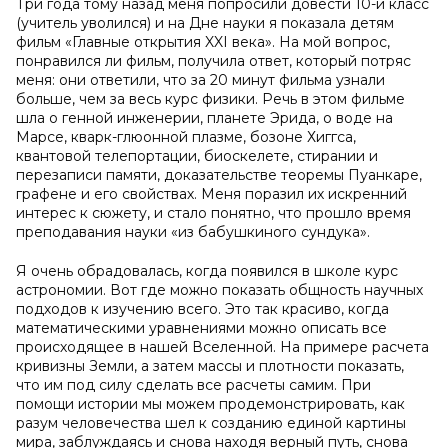
Три года тому назад меня попросили довести 10-й класс
(учитель уволился) и на Дне науки я показала детям
фильм «Главные открытия XXI века». На мой вопрос,
понравился ли фильм, получила ответ, который потряс
меня: они ответили, что за 20 минут фильма узнали
больше, чем за весь курс физики. Речь в этом фильме
шла о генной инженерии, планете Эрида, о воде на
Марсе, кварк-глюонной плазме, бозоне Хиггса,
квантовой телепортации, биоскелете, стирании и
перезаписи памяти, доказательстве теоремы Пуанкаре,
графене и его свойствах. Меня поразил их искренний
интерес к сюжету, и стало понятно, что прошло время
преподавания науки «из бабушкиного сундука».
Я очень обрадовалась, когда появился в школе курс
астрономии. Вот где можно показать общность научных
подходов к изучению всего. Это так красиво, когда
математическими уравнениями можно описать все
происходящее в нашей Вселенной. На примере расчета
кривизны Земли, а затем массы и плотности показать,
что им под силу сделать все расчеты самим. При
помощи истории мы можем продемонстрировать, как
разум человечества шел к созданию единой картины
мира, заблуждаясь и снова находя верный путь, снова