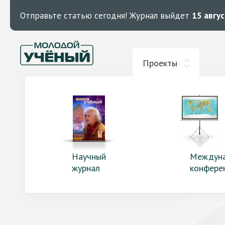
Отправьте статью сегодня!
Журнал выйдет
15 авгу
Проекты
Научный
Междун
журнал
конфере