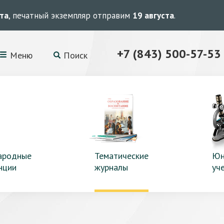
ста
, печатный экземпляр отправим
19 августа
.
+7 (843) 500-57-53
Меню
Поиск
ародные
Тематические
Юн
нции
журналы
уч