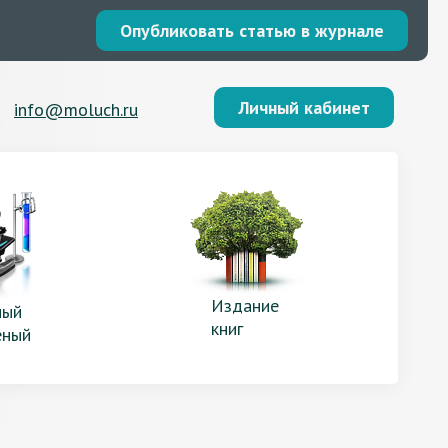
Опубликовать статью в журнале
Личный кабинет
info@moluch.ru
Издание
ый
книг
еный