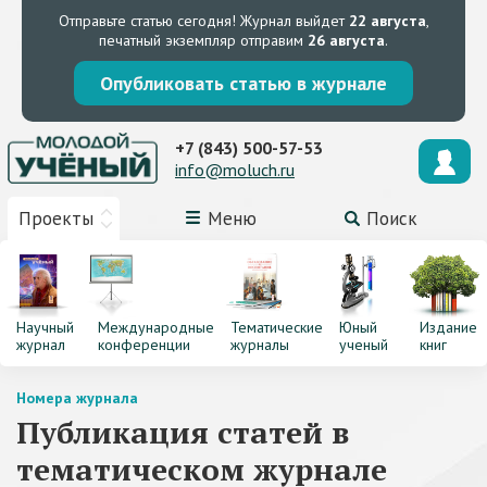
Отправьте статью сегодня!
Журнал выйдет
22 августа
,
печатный экземпляр отправим
26 августа
.
Опубликовать статью в журнале
+7 (843) 500-57-53
info@moluch.ru
Проекты
Меню
Поиск
Научный
Международные
Тематические
Юный
Издание
журнал
конференции
журналы
ученый
книг
Номера журнала
Публикация статей в
тематическом журнале