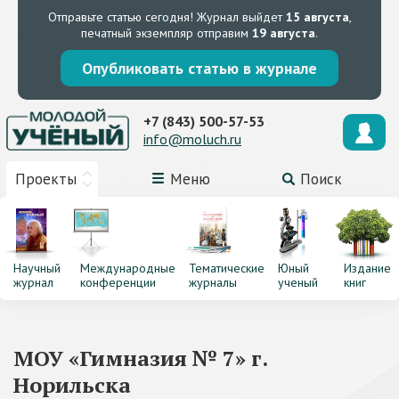
Отправьте статью сегодня!
Журнал выйдет
15 августа
,
печатный экземпляр отправим
19 августа
.
Опубликовать статью в журнале
+7 (843) 500-57-53
info@moluch.ru
Проекты
Меню
Поиск
Научный
Международные
Тематические
Юный
Издание
журнал
конференции
журналы
ученый
книг
МОУ «Гимназия № 7» г.
Норильска