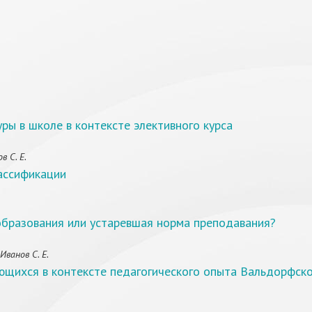
ы в школе в контексте элективного курса
в С. Е.
ассификации
образования или устаревшая норма преподавания?
Иванов С. Е.
ющихся в контексте педагогического опыта Вальдорфск