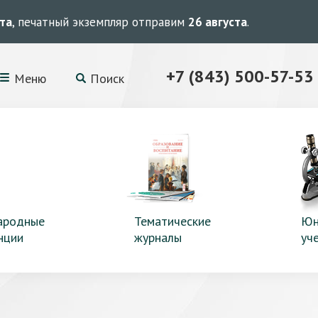
ста
, печатный экземпляр отправим
26 августа
.
+7 (843) 500-57-53
Меню
Поиск
ародные
Тематические
Юн
нции
журналы
уч