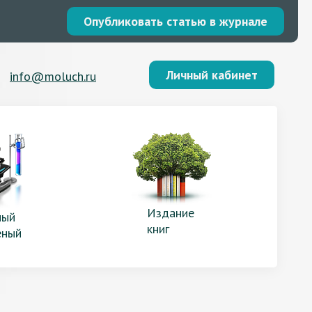
Опубликовать статью в журнале
Личный кабинет
info@moluch.ru
Издание
ый
книг
еный