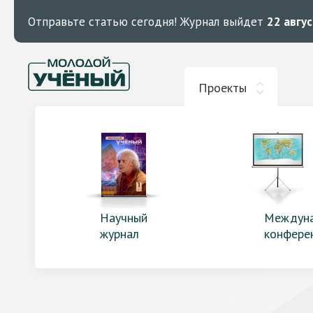
Отправьте статью сегодня!
Журнал выйдет
22 авгу
Проекты
Научный
Междун
журнал
конфере