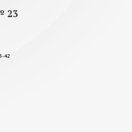
№ 23
15-42