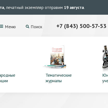
ста
, печатный экземпляр отправим
19 августа
.
+7 (843) 500-57-53
Меню
Поиск
ародные
Тематические
Юн
нции
журналы
уч