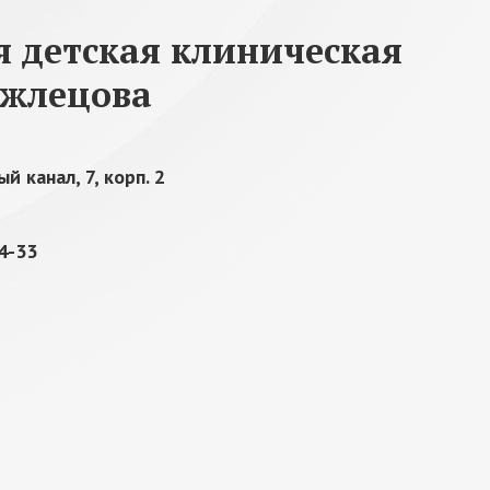
я детская клиническая
ыжлецова
й канал, 7, корп. 2
34-33