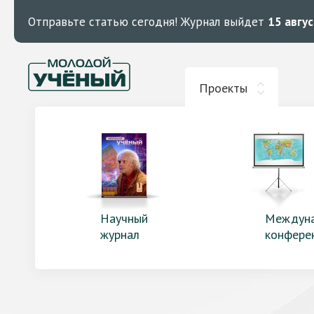
Отправьте статью сегодня!
Журнал выйдет
15 авгу
Проекты
Научный
Междун
журнал
конфере