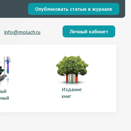
Опубликовать статью в журнале
Личный кабинет
info@moluch.ru
Издание
ый
книг
еный