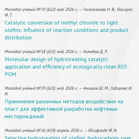
Молодой учёный №19 (622) май 2026 г. — Гасанханова Н. В., Насирли
Ф. Т.
Catalytic conversion of methyl chloride to light
olefins: influence of reaction conditions and product
distribution
Молодой учёный №18 (621) май 2026 г. — Ахмедов Д. Р.
Molecular design of hydrotreating catalyst:
application and efficiency of ecologically clean REE-
POM
Молодой учёный №19 (622) май 2026 г. — Амишов Ш. М., Гадирова И.
И.
Применение различных методов воздействия на
пласт для эффективной разработки нефтяных
месторождений
Молодой учёный №16 (619) апрель 2026 г. — Юсифзаде Ф. И.
Selective hydrotreating of olefinic hydrocarbons over