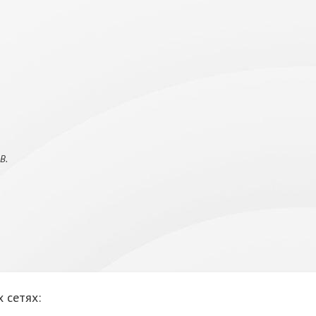
В.
 сетях: