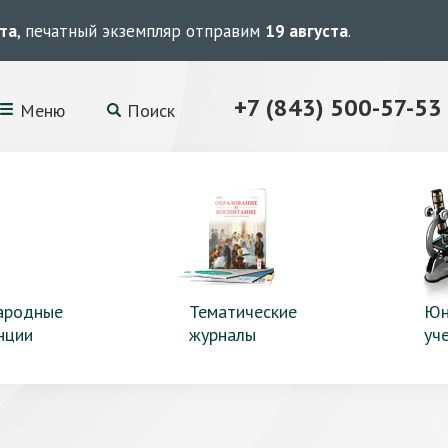
ста
, печатный экземпляр отправим
19 августа
.
+7 (843) 500-57-53
Меню
Поиск
ародные
Тематические
Юн
нции
журналы
уч