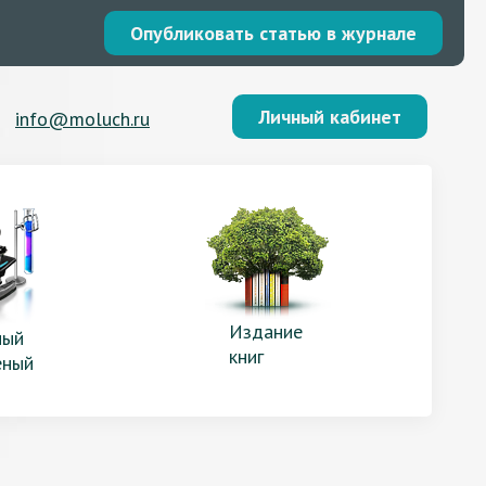
Опубликовать статью в журнале
Личный кабинет
info@moluch.ru
Издание
ый
книг
еный