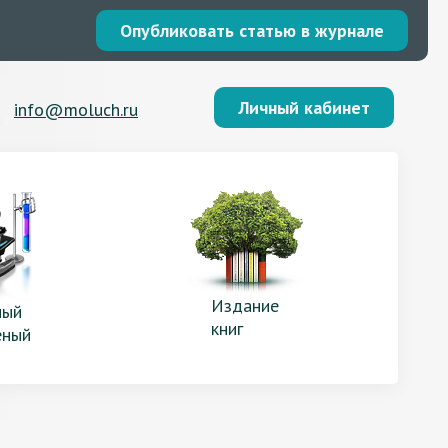
Опубликовать статью в журнале
Личный кабинет
info@moluch.ru
Издание
ый
книг
еный