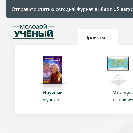
Отправьте статью сегодня!
Журнал выйдет
15 авгу
Проекты
Научный
Междун
журнал
конфере