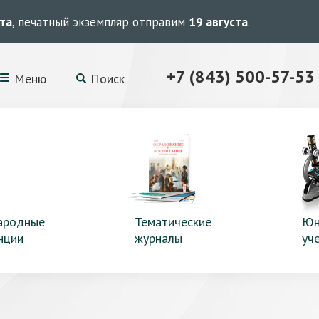
ста
, печатный экземпляр отправим
19 августа
.
+7 (843) 500-57-53
Меню
Поиск
ародные
Тематические
Юн
нции
журналы
уч