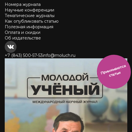
Номера журнала
Научные конференции
Тематические журналы
Как опубликовать статью
Полезная информация
Оплата и скидки
Об издательстве
+7 (843) 500-57-53
info@moluch.ru
и
н
и
м
а
ют
с
я
ст
ать
П
р
и