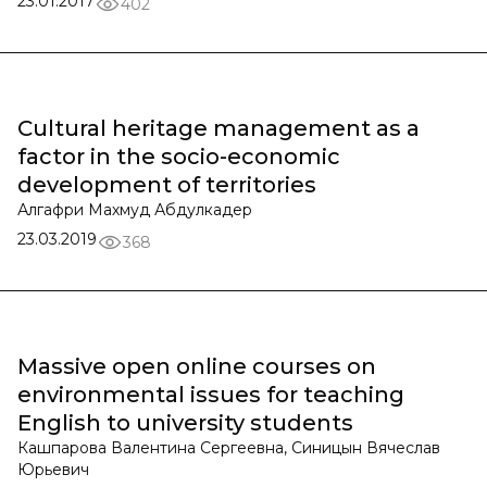
23.01.2017
402
Cultural heritage management as a
factor in the socio-economic
development of territories
Алгафри Махмуд Абдулкадер
23.03.2019
368
Massive open online courses on
environmental issues for teaching
English to university students
Кашпарова Валентина Сергеевна, Синицын Вячеслав
Юрьевич