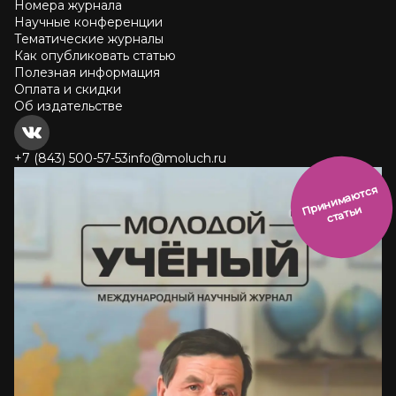
Номера журнала
Научные конференции
Тематические журналы
Как опубликовать статью
Полезная информация
Оплата и скидки
Об издательстве
+7 (843) 500-57-53
info@moluch.ru
и
н
и
м
а
ют
с
я
ст
ать
П
р
и