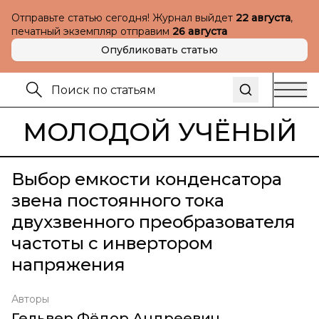
Отправьте статью сегодня! Журнал выйдет
22 августа
,
печатный экземпляр отправим
26 августа
Опубликовать статью
МОЛОДОЙ УЧЁНЫЙ
Выбор емкости конденсатора
звена постоянного тока
двухзвенного преобразователя
частоты с инвертором
напряжения
Авторы
Гельвер Фёдор Андреевич
,