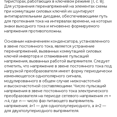
тиристорах, работающих в ключевом режиме [1, с. 8].
Для устранения перенапряжений на элементах схемы
при коммутации силовых ключей их шунтируют
антипараллельными диодами, обеспечивающими путь
для протекания тока на интервалах времени, на которых
знаки выходного тока и мгновенно формируемого
напряжения противоположны.
Основным назначением конденсатора, установленного
в звене постоянного тока, является устранение
перенапряжений, вызванных коммутацией силовых
ключей инвертора и сглаживание пульсаций
напряжения, вызванных работой выпрямителя. Следует
отметить, что напряжение в звене постоянного тока под
нагрузкой преобразователя имеет форму периодически
изменяющегося однополярного сигнала,
модулированного в общем случае низкочастотной
и высокочастотной составляющими. Число пульсаций
напряжения в звене постоянного тока электрического
преобразователя на периоде сетевого напряжения
m
=
n
·
k
, где
n
— число фаз питающего выпрямитель
напряжения;
k
=1 — для однополупериодного, а
k
=2 —
для двухполупериодного выпрямителя.