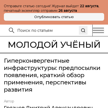
Отправьте статью сегодня! Журнал выйдет
22 августа
,
печатный экземпляр отправим
26 августа
Опубликовать статью
МОЛОДОЙ УЧЁНЫЙ
Гиперконвергентные
инфраструктуры: предпосылки
появления, краткий обзор
применения, перспективы
развития
Автор
Грязнов Дмитрий Александрович