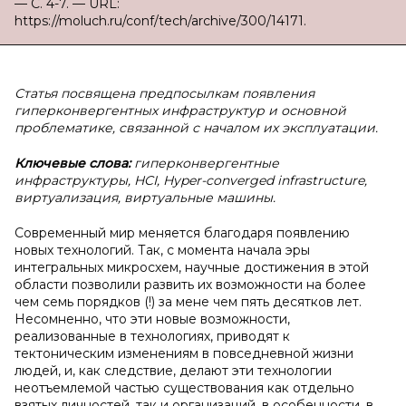
— С. 4-7. — URL:
https://moluch.ru/conf/tech/archive/300/14171.
Статья посвящена предпосылкам появления
гиперконвергентных инфраструктур и основной
проблематике, связанной с началом их эксплуатации.
Ключевые слова:
гиперконвергентные
инфраструктуры, HCI, Hyper-converged infrastructure,
виртуализация, виртуальные машины.
Современный мир меняется благодаря появлению
новых технологий. Так, с момента начала эры
интегральных микросхем, научные достижения в этой
области позволили развить их возможности на более
чем семь порядков (!) за мене чем пять десятков лет.
Несомненно, что эти новые возможности,
реализованные в технологиях, приводят к
тектоническим изменениям в повседневной жизни
людей, и, как следствие, делают эти технологии
неотъемлемой частью существования как отдельно
взятых личностей, так и организаций, в особенности, в