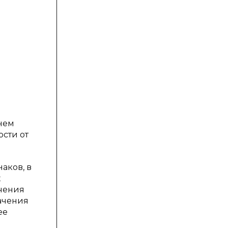
нем
сти от
аков, в
х
ачения
ачения
ее