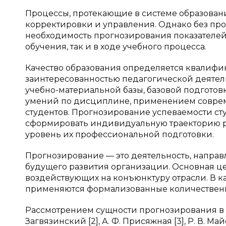
Процессы, протекающие в системе образовани
корректировки и управления. Однако без пр
необходимость прогнозирования показателей 
обучения, так и в ходе учебного процесса.
Качество образования определяется квалифик
заинтересованностью педагогической деятель
учебно-материальной базы, базовой подгото
умений по дисциплине, применением соврем
студентов. Прогнозирование успеваемости ст
сформировать индивидуальную траекторию ра
уровень их профессиональной подготовки.
Прогнозирование — это деятельность, направ
будущего развития организации. Основная це
воздействующих на конъюнктуру отрасли. В к
применяются формализованные количественн
Рассмотрением сущности прогнозирования в обл
Загвязинский [2], А. Ф. Присяжная [3], Р. В. Майе