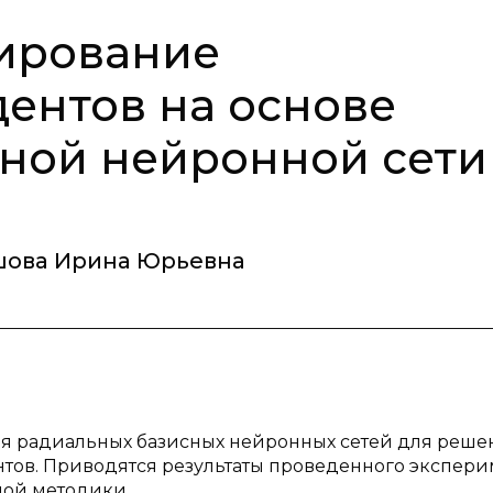
зирование
дентов на основе
ной нейронной сети
шова Ирина Юрьевна
ия радиальных базисных нейронных сетей для реше
тов. Приводятся результаты проведенного экспери
ой методики.