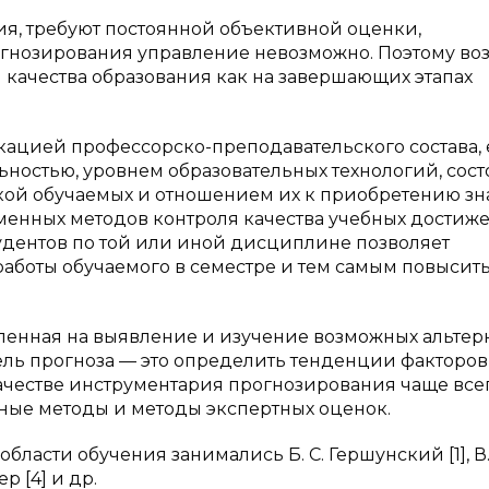
я, требуют постоянной объективной оценки,
огнозирования управление невозможно. Поэтому во
качества образования как на завершающих этапах
ацией профессорско-преподавательского состава, 
ностью, уровнем образовательных технологий, сос
вкой обучаемых и отношением их к приобретению зн
енных методов контроля качества учебных достиж
удентов по той или иной дисциплине позволяет
боты обучаемого в семестре и тем самым повысит
ленная на выявление и изучение возможных альтер
ль прогноза — это определить тенденции факторов
ачестве инструментария прогнозирования чаще все
ые методы и методы экспертных оценок.
асти обучения занимались Б. С. Гершунский [1], В.
р [4] и др.