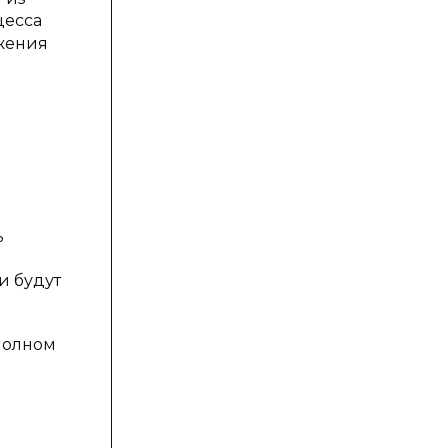
цесса
жения
ь
и будут
полном