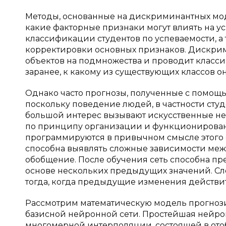
Методы, основанные на дискриминантных моде
какие факторные признаки могут влиять на ус
классификации студентов по успеваемости, а
корректировки основных признаков. Дискри
объектов на подмножества и проводит классиф
заранее, к какому из существующих классов о
Однако часто прогнозы, полученные с помощ
поскольку поведение людей, в частности сту
большой интерес вызывают искусственные не
по принципу организации и функционирован
программируются в привычном смысле этого с
способна выявлять сложные зависимости ме
обобщение. После обучения сеть способна пр
основе нескольких предыдущих значений. Сле
тогда, когда предыдущие изменения действи
Рассмотрим математическую модель прогнози
базисной нейронной сети. Простейшая нейро
многомерной интерполяции, состоящей в от