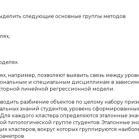
выделить следующие основные группы методов
лях,
оделях.
ях, например, позволяют выявить связь между уров
иональным и специальным дисциплинам в зависимо
торной линейной регрессионной модели.
водить разбиение объектов по целому набору призн
ачальных знаний студентов, уровень сформированны
 Для каждого кластера определяются эталонные зн
ой типологической группе студентов. Эталонные зн
щих кластеров, вокруг которых группируются наибол
раметров.