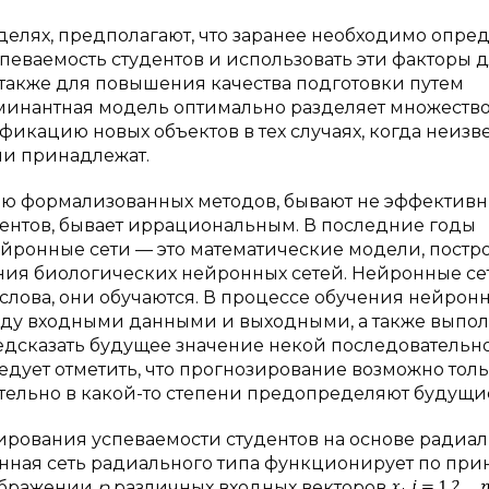
лях, предполагают, что заранее необходимо опред
певаемость студентов и использовать эти факторы 
 также для повышения качества подготовки путем
минантная модель оптимально разделяет множеств
икацию новых объектов в тех случаях, когда неизв
ни принадлежат.
ью формализованных методов, бывают не эффективн
дентов, бывает иррациональным. В последние годы
йронные сети — это математические модели, пост
ия биологических нейронных сетей. Нейронные се
лова, они обучаются. В процессе обучения нейронн
жду входными данными и выходными, а также выпол
едсказать будущее значение некой последовательно
дует отметить, что прогнозирование возможно тол
тельно в какой-то степени предопределяют будущи
рования успеваемости студентов на основе радиа
нная сеть радиального типа функционирует по пр
ображении
p
различных входных векторов