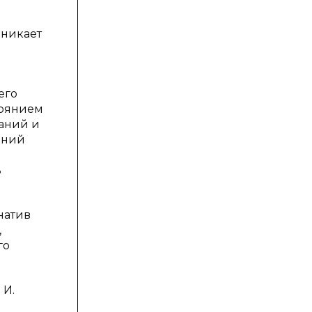
зникает
его
тоянием
аний и
ений
ь
натив
,
го
 И.