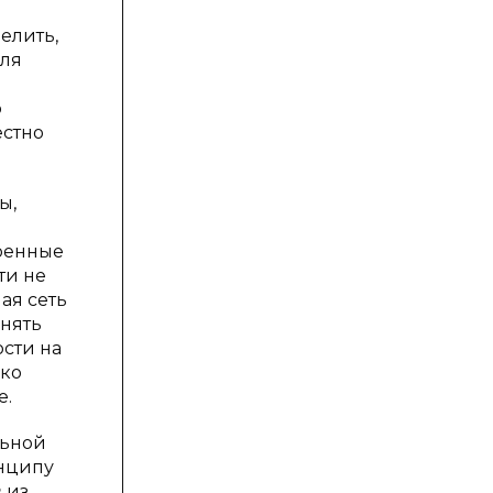
елить,
для
о
естно
ы,
роенные
ти не
ая сеть
нять
сти на
ько
е.
льной
инципу
из