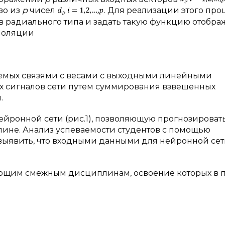
во из
р
чисел
. Для реализации этого про
 радиального типа и задать такую функцию отобра
рполяции
емых связями с весами с выходными линейными
х сигналов сети путем суммирования взвешенных
.
йронной сети (рис.1), позволяющую прогнозироват
лине. Анализ успеваемости студентов с помощью
выявить, что входными данными для нейронной сет
ующим смежным дисциплинам, освоение которых в 