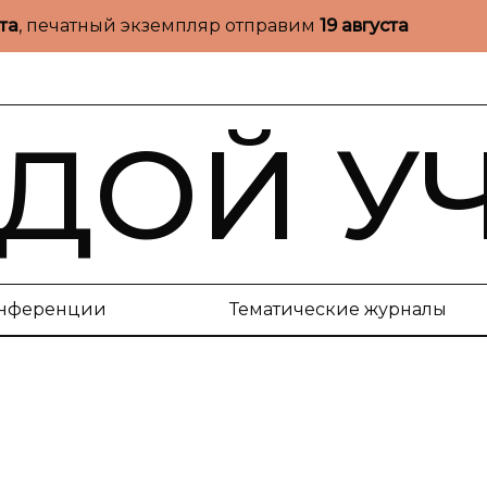
ста
, печатный экземпляр отправим
19 августа
ДОЙ У
нференции
Тематические журналы