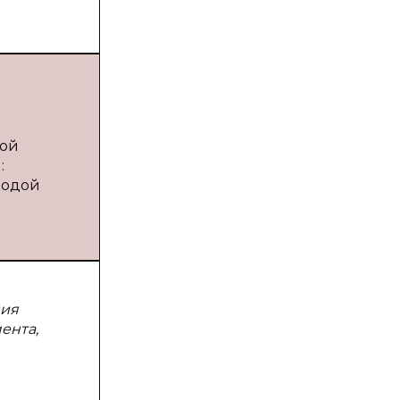
ной
:
олодой
ния
ента,