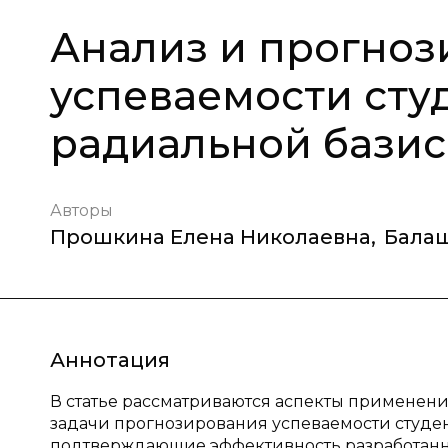
Анализ и прогно
успеваемости сту
радиальной базис
Авторы
Прошкина Елена Николаевна
,
Бала
Аннотация
В статье рассматриваются аспекты применен
задачи прогнозирования успеваемости студен
подтверждающие эффективность разработанн