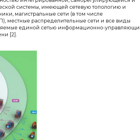
полностью интегрированной, саморегулирующейся и
еской системы, имеющей сетевую топологию и
ки, магистральные сети (в том числе
), местные распределительные сети и все виды
вляемые единой сетью информационно-управляющи
и [2].