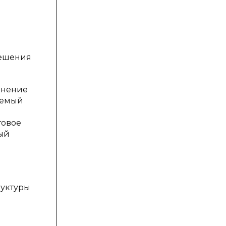
решения
енение
уемый
товое
ый
руктуры