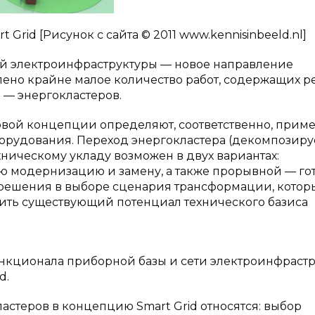
 Grid [Рисунок с сайта © 2011 www.kennisinbeeld.nl]
й электроинфраструктуры — новое направление
лено крайне малое количество работ, содержащих 
 — энергокластеров.
вой концепции определяют, соответственно, прим
борудования. Переход энергокластера (декомпозир
ническому укладу возможен в двух вариантах:
 модернизацию и замену, а также прорывной — го
 решения в выборе сценария трансформации, котор
лить существующий потенциал технического базиса
нкционала приборной базы и сети электроинфраст
d.
стеров в концепцию Smart Grid относятся: выбор