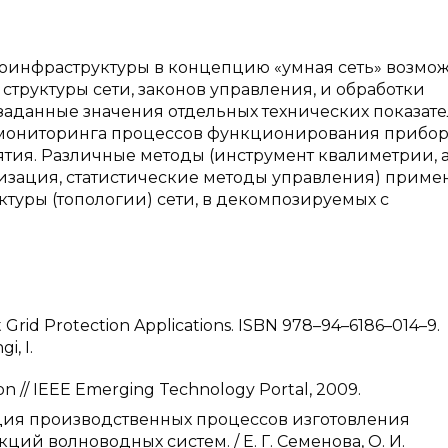
инфраструктуры в концепцию «умная сеть» возмож
структуры сети, законов управления, и обработки
аданные значения отдельных технических показате
а мониторинга процессов функционирования прибо
тия. Различные методы (инструмент квалиметрии, 
изация, статистические методы управления) приме
туры (топологии) сети, в декомпозируемых с
rt Grid Protection Applications. ISBN 978–94–6186–014–9.
i, I.
n // IEEE Emerging Technology Portal, 2009.
ация производственных процессов изготовления
 волноводных систем. / Е. Г. Семенова, О. И.