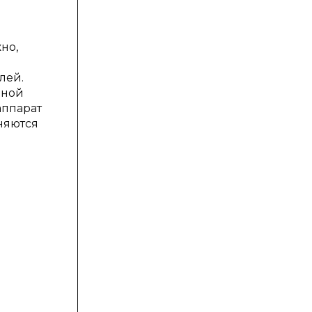
но,
лей.
рной
аппарат
няются