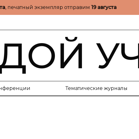
ста
, печатный экземпляр отправим
19 августа
ДОЙ У
нференции
Тематические журналы