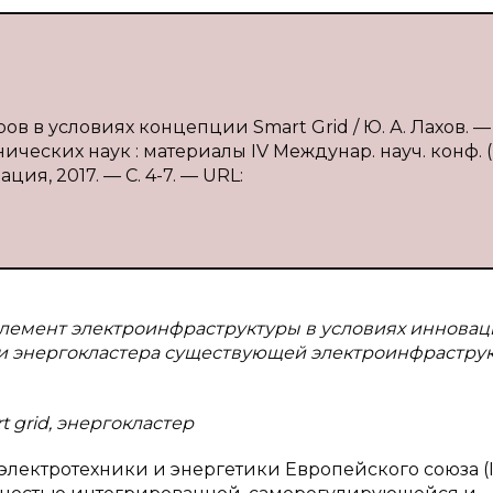
 в условиях концепции Smart Grid / Ю. А. Лахов. — 
ческих наук : материалы IV Междунар. науч. конф. (
ция, 2017. — С. 4-7. — URL:
элемент электроинфраструктуры в условиях иннова
и энергокластера существующей электроинфраструк
 grid, энергокластер
лектротехники и энергетики Европейского союза (I