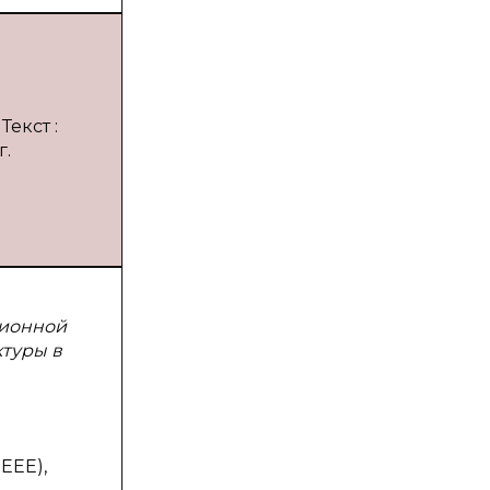
Текст :
г.
ционной
туры в
EEE),