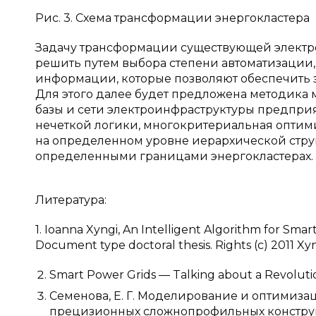
Рис. 3. Схема трансформации энергокластера
Задачу трансформации существующей электро
решить путем выбора степени автоматизации, 
информации, которые позволяют обеспечить з
Для этого далее будет предложена методик
базы и сети электроинфраструктуры предприя
нечеткой логики, многокритериальная оптим
на определенном уровне иерархической струк
определенными границами энергокластерах.
Литература:
1. Ioanna Xyngi, An Intelligent Algorithm for Sma
Document type doctoral thesis. Rights (c) 2011 Xyng
Smart Power Grids — Talking about a Revolutio
Семенова, Е. Г. Моделирование и оптимиз
прецизионных сложнопрофильных конструкций