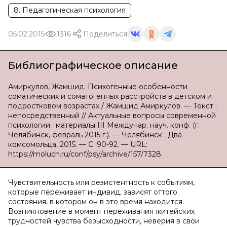
8. Педагогическая психология
05.02.2015
1316
Поделиться
Библиографическое описание
Амиркулов, Жамшид. Психогенные особенности
соматических и соматогенных расстройств в детском и
подростковом возрастах / Жамшид Амиркулов. — Текст :
непосредственный // Актуальные вопросы современной
психологии : материалы III Междунар. науч. конф. (г.
Челябинск, февраль 2015 г.). — Челябинск : Два
комсомольца, 2015. — С. 90-92. — URL:
https://moluch.ru/conf/psy/archive/157/7328.
Чувствительность или резистентность к событиям,
которые переживает индивид, зависят оттого
состояния, в котором он в это время находится.
Возникновение в момент переживания житейских
трудностей чувства безысходности, неверия в свои