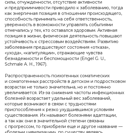
силы, отчужденности, отсутствие активности
и предприимчивости приводило к заболеванию, тогда
как энергичная позиция в отношении происходящего,
способность принимать на себя ответственность,
уверенность в возможности управлять событиями
отмечались у тех, кто оставался здоровым. Активная
позиция в жизни, физическая деятельность повышают
устойчивость к стрессовым воздействиям. Развитию
заболевания предшествуют состояния «отказа»,
«ухода», «капитуляции», отражающие чувства
безнадежности и беспомощности (Engel G. U.,
Schmale A. H., 1967).
Распространенность психогенных соматических
и соматогенных расстройств в детском и подростковом
возрастах не только значительна, но и постоянно
увеличивается. Из-за снижения частоты инфекционных
болезней возрастает удельный вес заболеваний,
которые возникают в связи с трудностями
приспособления к резко ухудшившимся условиям
существования. Их называют болезнями адаптации,
а так как они в значительной степени связаны
с прогрессом, то приобрели еще и другое название —
«болезни цивилизации», по существу являясь