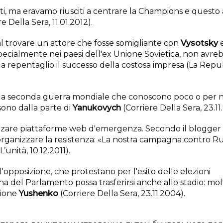
ti, ma eravamo riusciti
a centrare la Champions e questo
e Della Sera, 11.01.2012).
dal trovare un attore che fosse somigliante con
Vysotsky
 specialmente nei paesi dell'ex Unione Sovietica, non avre
a repentaglio il successo della costosa impresa (La Repu
a seconda guerra mondiale che conoscono poco o per n
 sono dalla parte di
Yanukovych
(Corriere Della Sera, 23.11
tilizzare piattaforme web d'emergenza. Secondo il blogger
 organizzare la resistenza: «La nostra campagna contro Ru
L’unità, 10.12.2011).
'opposizione, che protestano per l'esito delle elezioni
a del Parlamento possa trasferirsi anche allo stadio: molti
izione
Yushenko
(Corriere Della Sera, 23.11.2004).