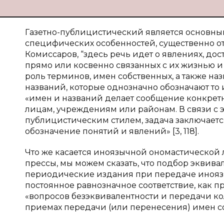
Газетно-публицистический является основным
специфических особенностей, существенно отл
Комиссаров, “здесь речь идет о явлениях, д
прямо или косвенно связанных с их жизнью и и
роль терминов, имен собственных, а также н
названий, которые однозначно обозначают то
«имен и названий делает сообщение конкре
лицам, учреждениям или районам. В связи с э
публицистическим стилем, задача заключается
обозначение понятий и явлений» [3, 118].
Что же касается иноязычной ономастической 
прессы, мы можем сказать, что подбор эквива
периодические издания при передаче иноязы
постоянное равнозначное соответствие, как прав
«вопросов безэквивалентности и передачи коло
приемах передачи (или перенесения) имен соб