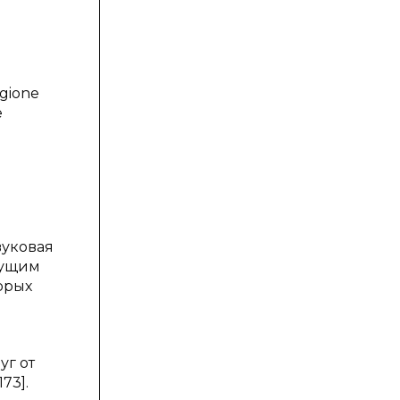
egione
e
вуковая
дущим
орых
уг от
73].