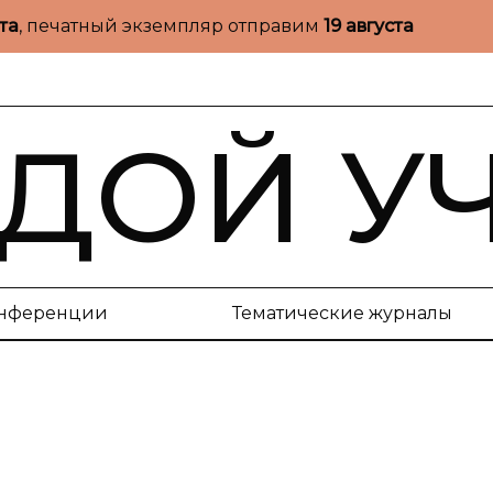
ста
, печатный экземпляр отправим
19 августа
ДОЙ У
нференции
Тематические журналы