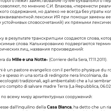
оторого лежит заимствование путем буквального пе
позволяют, по мнению С.И. Влахова, «перенести реа
го содержания, но далеко не всегда без утраты ко
 безэквивалентной лексики ИЯ при помощи замены ее
ае устойчивых словосочетаний) их прямыми лексич
ку в результате транскрипции создаются слова, кот
носимые слова. Калькированию подвергаются терми
рических лиц, названия произведений:
fera da
Mille e una Notte
» (Corriere della Sera, 17.11.2011).
ni è un pastore evangelico con il perfetto physique du rol
e spesso in una sorta di redingote nera lincolniana, da
ecologisti tradizionali, agli ambientalisti che a lui sembra
l duro compito di salvare madre Terra (La Repubblica, 06.02
х по всему миру архитектурных сооружений:
esse dall'inquilino della
Casa Bianca
, ha detto che un ri