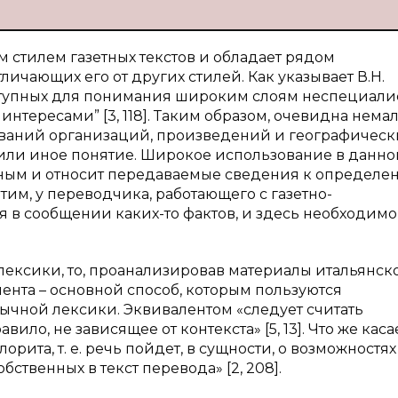
 стилем газетных текстов и обладает рядом
ичающих его от других стилей. Как указывает В.Н.
оступных для понимания широким слоям неспециалис
нтересами” [3, 118]. Таким образом, очевидна нема
азваний организаций, произведений и географическ
 или иное понятие. Широкое использование в данно
тным и относит передаваемые сведения к определ
тим, у переводчика, работающего с газетно-
 в сообщении каких-то фактов, и здесь необходимо
лексики, то, проанализировав материалы итальянск
лента – основной способ, которым пользуются
чной лексики. Эквивалентом «следует считать
ило, не зависящее от контекста» [5, 13]. Что же каса
рита, т. е. речь пойдет, в сущности, о возможностях
ственных в текст перевода» [2, 208].