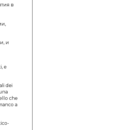
тия в
ми,
и, и
i, e
li dei
 una
ello che
 manco a
tico-