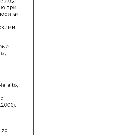
ревода
лию при
лорита»
ескими
орые
ны,
e, alto,
no
.2006).
alzo