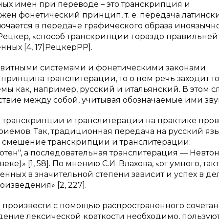
ых имен при переводе – это транскрипция и
жен фонетический принцип, т. е. передача латинс
лючается в передаче графического образа иноязычн
.И. Рецкер, «способ транскрипции гораздо правильней
ных [4, 17]РецкерРР].
фавитными системами и фонетическими законами
я принципа транслитерации, то о нем речь заходит то
ы как, например, русский и итальянский. В этом с
етствие между собой, учитывая обозначаемые ими зву
ие транскрипции и транслитерации на практике про
риемов. Так, традиционная передача на русский яз
ь смешение транскрипции и транслитерации:
тен", а последовательная транслитерация — Невто
еке)» [1, 58]. По мнению С.И. Влахова, «от умного, та
енных в значительной степени зависит и успех в де
изведения» [2, 227].
о произвести с помощью распространенного сочета
людение лексической краткости необходимо, пользую