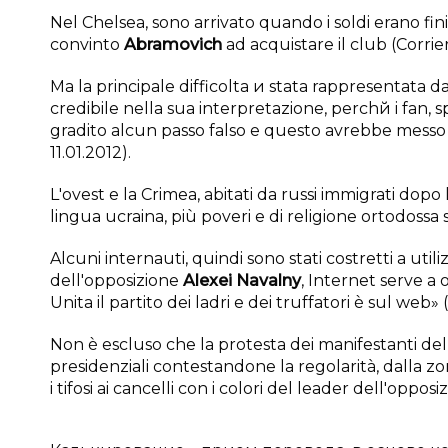
Nel Chelsea, sono arrivato quando i soldi erano fini
convinto
Abramovich
ad acquistare il club (Corrier
Ma la principale difficoltа и stata rappresentata 
credibile nella sua interpretazione, perchй i fan,
gradito alcun passo falso e questo avrebbe messo 
11.01.2012).
L'ovest e la Crimea, abitati da russi immigrati
dopo l
lingua ucraina, più poveri e di religione ortodossa
Alcuni internauti, quindi sono stati costretti a u
dell'opposizione
Alexei Navalny
, Internet serve a
Unita il partito dei ladri e dei truffatori è sul web» (
Non è escluso che la protesta dei manifestanti dell
presidenziali contestandone la regolarità, dalla zon
i tifosi ai cancelli con i colori del leader dell'oppos