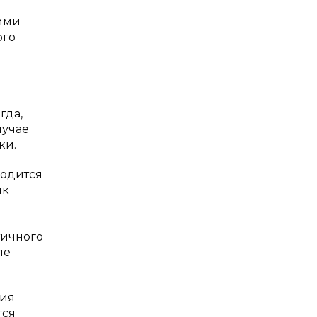
кими
ого
гда,
лучае
ки.
водится
ык
н
ктичного
ле
ния
тся