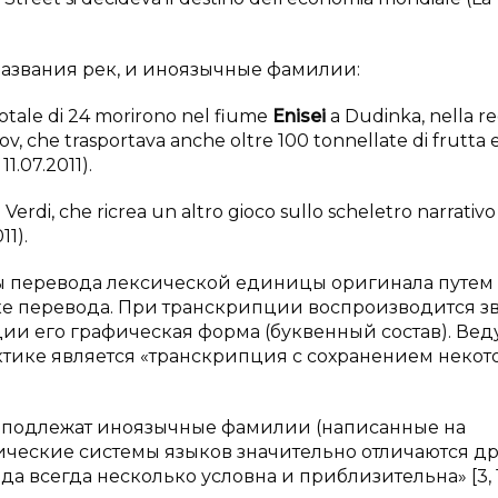
названия рек, и иноязычные фамилии:
totale di 24 morirono nel fiume
Enisei
a Dudinka, nella r
ov, che trasportava anche oltre 100 tonnellate di frutta 
1.07.2011).
 Verdi, che ricrea un altro gioco sullo scheletro narrativo
11).
бы перевода лексической единицы оригинала путем
ке перевода. При транскрипции воспроизводится з
ции его графическая форма (буквенный состав). Ве
тике является «транскрипция с сохранением некот
ии подлежат иноязычные фамилии (написанные на
ческие системы языков значительно отличаются др
а всегда несколько условна и приблизительна» [3, 1