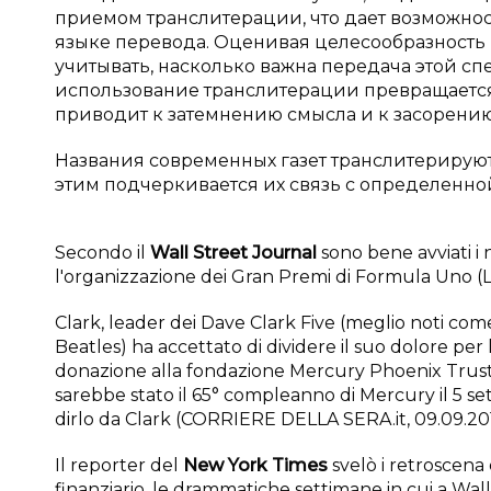
приемом транслитерации, что дает возможнос
языке перевода. Оценивая целесообразность
учитывать, насколько важна передача этой сп
использование транслитерации превращаетс
приводит к затемнению смысла и к засорению р
Названия современных газет транслитерируютс
этим подчеркивается их связь с определенно
Secondo il
Wall Street Journal
sono bene avviati i n
l'organizzazione dei Gran Premi di Formula Uno (L
C
lark, leader dei Dave Clark Five (meglio noti come 
Beatles) ha accettato di dividere il suo dolore per 
donazione alla fondazione Mercury Phoenix Trust
sarebbe stato il 65° compleanno di Mercury il 5 se
dirlo da Clark (CORRIERE DELLA SERA.it, 09.09.201
I
l reporter del
New York Times
svelò i retroscena e
finanziario, le drammatiche settimane in cui a Wall