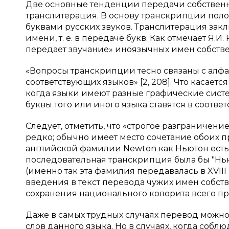
Две основные тенденции передачи собственн
транслитерация. В основу транскрипции поло
буквами русских звуков. Транслитерация зак
имени, т. е. в передаче букв. Как отмечает Я
передает звучание» иноязычных имен собствен
«Вопросы транскрипции тесно связаны с ал
соответствующих языков» [2, 208]. Что касаетс
когда языки имеют разные графические систем
буквы того или иного языка ставятся в соотв
Следует, отметить, что «строгое разграничен
редко; обычно имеет место сочетание обоих п
английской фамилии Newton как Ньютон ест
последовательная транскрипция была бы "Нью
(именно так эта фамилия передавалась в XVIII в
введения в текст перевода чужих имен собств
сохранения национального колорита всего про
Даже в самых трудных случаях перевод можн
слов данного языка. Но в случаях, когда соб