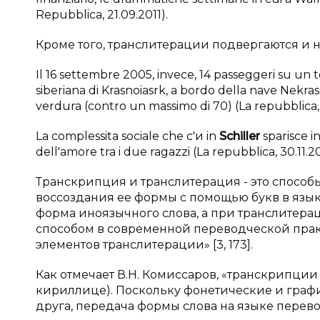
Repubblica, 21.09.2011).
Кроме того, транслитерации подвергаются и 
Il 16 settembre 2005, invece, 14 passeggeri su un 
siberiana di Krasnoiasrk, a bordo della nave Nekras
verdura (contro un massimo di 70) (La repubblica, 1
La
complessitа sociale che c'и in
Schiller
sparisce in
dell'amore tra i due ragazzi (La repubblica, 30.11.20
Транскрипция и транслитерация - это спосо
воссоздания ее формы с помощью букв в язы
форма иноязычного слова, а при транслитера
способом в современной переводческой прак
элементов транслитерации» [3, 173].
Как отмечает В.Н. Комиссаров, «транскрипц
кириллице). Поскольку фонетические и графи
друга, передача формы слова на языке перевод