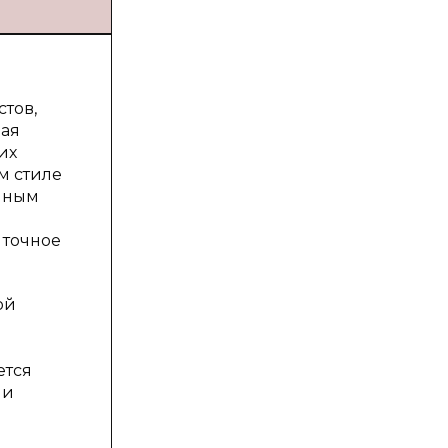
тов,
лая
их
м стиле
енным
 точное
ой
ется
 и