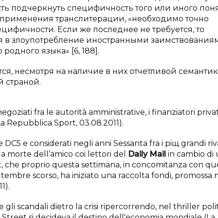
ть подчеркнуть специфичность того или иного поня
 применения транслитерации, «необходимо точно
ецифичности. Если же последнее не требуется, то
я в злоупотребление иностранными заимствования
одного языка» [6, 188].
я, несмотря на наличие в них отчетливой семантик
й страной.
egoziati fra le autorità amministrative, i finanziatori privat
a Repubblica Sport, 03.08.2011).
DC5 e considerati negli anni Sessanta fra i piщ grandi riva
la morte dell’amico coi lettori del
Daily Mail
in cambio di
, che proprio questa settimana, in concomitanza con qu
ttembre scorso, ha iniziato una raccolta fondi, promossa
1).
 gli scandali dietro la crisi ripercorrendo, nel thriller poli
 Street si decideva il destino dell'economia mondiale (La