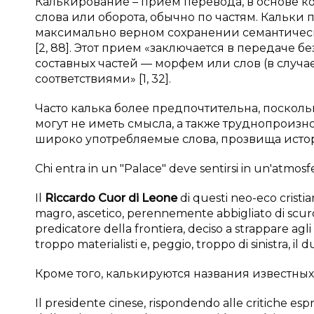
Калькирование – прием перевода, в основе к
слова или оборота, обычно по частям. Кальки 
максимально верном сохранении семантическо
[2, 88]. Этот прием «заключается в передаче
составных частей — морфем или слов (в случ
соответствиями» [1, 32].
Часто калька более предпочтительна, посколь
могут не иметь смысла, а также труднопроиз
широко употребляемые слова, прозвища исто
Chi entra in un "Palace" deve sentirsi in un'atmos
Il
Riccardo Cuor di Leone
di questi neo-eco cristia
magro, ascetico, perennemente abbigliato di scuro 
predicatore della frontiera, deciso a strappare agli 
troppo materialisti e, peggio, troppo di sinistra, i
Кроме того, калькируются названия известны
Il presidente cinese, rispondendo alle critiche espr