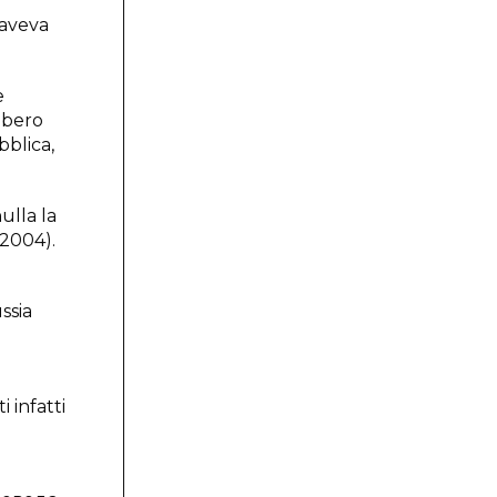
 aveva
e
bbero
bblica,
ulla la
.2004).
ssia
 infatti