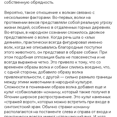
собственную обрядность.
Вероятно, такое отношение к волкам связано с
несколькими факторами. Во-первых, волки на
протяжении веков представляли собой реальную угрозу
жизни людей, особенно в отдаленных горных деревнях.
Во-вторых, в народном сознании сложилось двоякое
представление о волке. Когда речь шла о «злых
деяниях», практически всегда фигурировал именно
волк, когда же описывались благородные поступки
этого животного, он представал в образе собаки. При
этом подобная оппозиция была не повсеместна и не
всегда выражена четко. Это привело к тому, что со
временем образы волка и собаки слились воедино, что,
с одной стороны, добавило образу волка
привлекательности, с другой — сильно размыло границы
между этими животными в народной культуре.
Сложности в понимании образа волка добавил еще и
культ «собакольвов»-
комаину
, который также получил в
Японии широкое распространение. Это культ каменных
«стражей ворот», которых можно встретить при входе в
синтоистский храм. Обычно стражи-
комаину
располагаются на постаменте слева и справа от входа и
практически всегда имеют устрашающий вид. И хотя