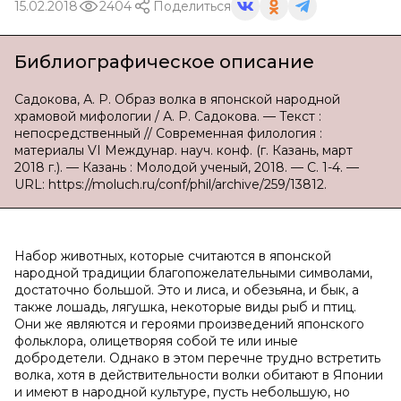
15.02.2018
2404
Поделиться
Библиографическое описание
Садокова, А. Р. Образ волка в японской народной
храмовой мифологии / А. Р. Садокова. — Текст :
непосредственный // Современная филология :
материалы VI Междунар. науч. конф. (г. Казань, март
2018 г.). — Казань : Молодой ученый, 2018. — С. 1-4. —
URL: https://moluch.ru/conf/phil/archive/259/13812.
Набор животных, которые считаются в японской
народной традиции благопожелательными символами,
достаточно большой. Это и лиса, и обезьяна, и бык, а
также лошадь, лягушка, некоторые виды рыб и птиц.
Они же являются и героями произведений японского
фольклора, олицетворяя собой те или иные
добродетели. Однако в этом перечне трудно встретить
волка, хотя в действительности волки обитают в Японии
и имеют в народной культуре, пусть небольшую, но