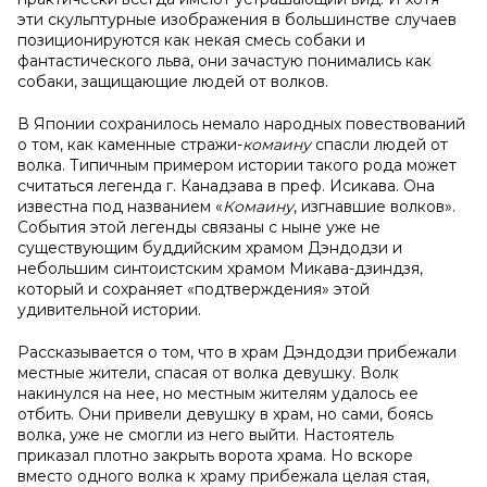
эти скульптурные изображения в большинстве случаев
позиционируются как некая смесь собаки и
фантастического льва, они зачастую понимались как
собаки, защищающие людей от волков.
В Японии сохранилось немало народных повествований
о том, как каменные стражи-
комаину
спасли людей от
волка. Типичным примером истории такого рода может
считаться легенда г. Канадзава в преф. Исикава. Она
известна под названием «
Комаину
, изгнавшие волков».
События этой легенды связаны с ныне уже не
существующим буддийским храмом Дэндодзи и
небольшим синтоистским храмом Микава-дзиндзя,
который и сохраняет «подтверждения» этой
удивительной истории.
Рассказывается о том, что в храм Дэндодзи прибежали
местные жители, спасая от волка девушку. Волк
накинулся на нее, но местным жителям удалось ее
отбить. Они привели девушку в храм, но сами, боясь
волка, уже не смогли из него выйти. Настоятель
приказал плотно закрыть ворота храма. Но вскоре
вместо одного волка к храму прибежала целая стая,