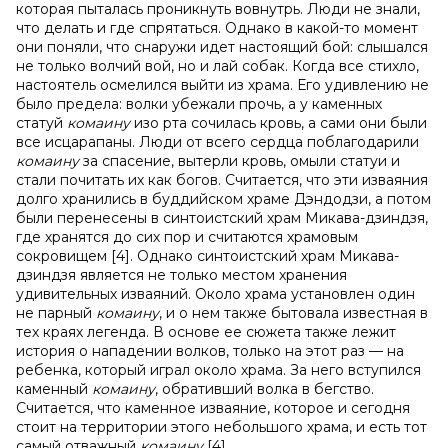
которая пыталась проникнуть вовнутрь. Люди не знали,
что делать и где спрятаться. Однако в какой-то момент
они поняли, что снаружи идет настоящий бой: слышался
не только волчий вой, но и лай собак. Когда все стихло,
настоятель осмелился выйти из храма. Его удивлению не
было предела: волки убежали прочь, а у каменных
статуй
комаину
изо рта сочилась кровь, а сами они были
все исцарапаны. Люди от всего сердца поблагодарили
комаину
за спасение, вытерли кровь, омыли статуи и
стали почитать их как богов. Считается, что эти изваяния
долго хранились в буддийском храме Дэндодзи, а потом
были перенесены в синтоистский храм Микава-дзиндзя,
где хранятся до сих пор и считаются храмовым
сокровищем [4]. Однако синтоистский храм Микава-
дзиндзя является не только местом хранения
удивительных изваяний. Около храма установлен один
не парный
комаину
, и о нем
также бытовала известная в
тех краях легенда. В основе ее сюжета также лежит
история о нападении волков, только на этот раз — на
ребенка, который играл около храма. За него вступился
каменный
комаину
, обративший волка в бегство.
Считается, что каменное изваяние, которое и сегодня
стоит на территории этого небольшого храма, и есть тот
самый отважный
комаину
[4].