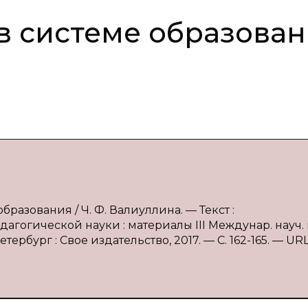
в системе образова
разования / Ч. Ф. Валиуллина. — Текст :
агогической науки : материалы III Междунар. науч. 
етербург : Свое издательство, 2017. — С. 162-165. — URL