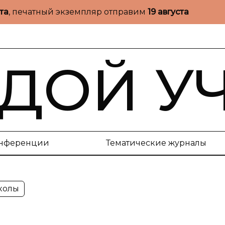
ста
, печатный экземпляр отправим
19 августа
ДОЙ У
нференции
Тематические журналы
колы