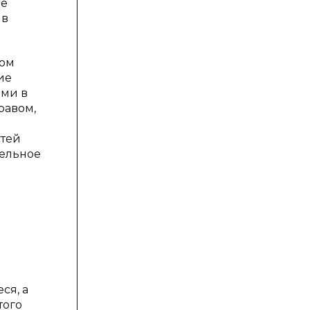
ре
 в
вом
ие
ыми в
равом,
стей
тельное
ся, а
того