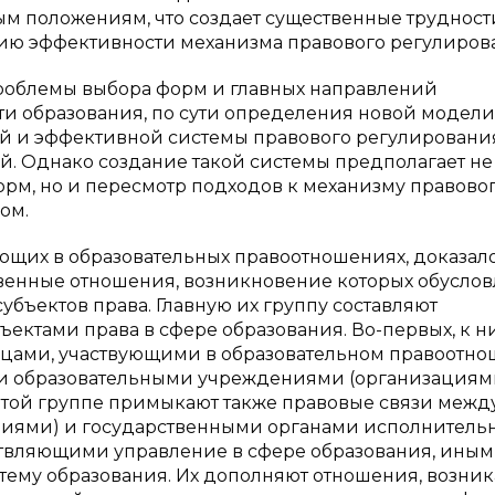
м положениям, что создает существенные трудност
ию эффективности механизма правового регулиров
проблемы выбора форм и главных направлений
ти образования, по сути определения новой модели
й и эффективной системы правового регулировани
. Однако создание такой системы предполагает не
рм, но и пересмотр подходов к механизму правово
ом.
ющих в образовательных правоотношениях, доказало,
венные отношения, возникновение которых обусло
бъектов права. Главную их группу составляют
ектами права в сфере образования. Во-первых, к н
цами, участвующими в образовательном правоотно
 и образовательными учреждениями (организациями
 этой группе примыкают также правовые связи межд
иями) и государственными органами исполнитель
ствляющими управление в сфере образования, ины
тему образования. Их дополняют отношения, возн