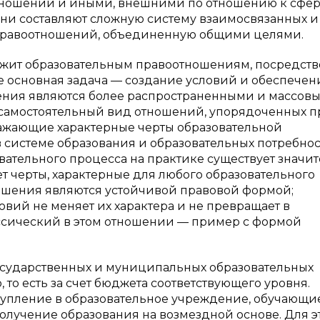
тношений и иными, внешними по отношению к сфе
они составляют сложную систему взаимосвязанных и
правоотношений, объединенную общими целями.
ежит образовательным правоотношениям, посредст
ее основная задача — создание условий и обеспечен
шения являются более распространенными и массов
 самостоятельный вид отношений, упорядоченных п
ражающие характерные черты образовательной
в системе образования и образовательных потребно
зовательного процесса на практике существует значи
т черты, характерные для любого образовательного
ошения являются устойчивой правовой формой;
вий не меняет их характера и не превращает в
ссический в этом отношении — пример с формой
государственных и муниципальных образовательных
то есть за счет бюджета соответствующего уровня.
ступление в образовательное учреждение, обучающие
олучение образования на возмездной основе. Для э