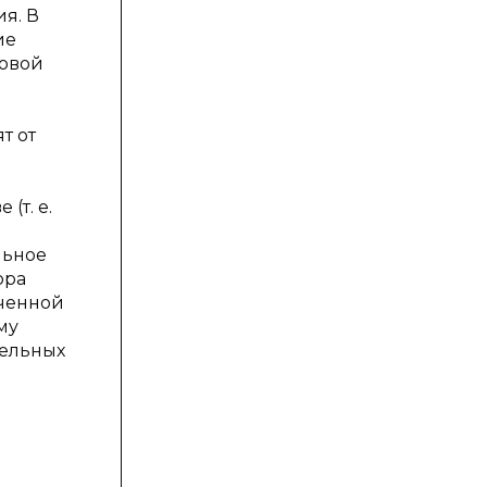
я. В
ие
вовой
т от
(т. е.
льное
ора
оченной
му
тельных