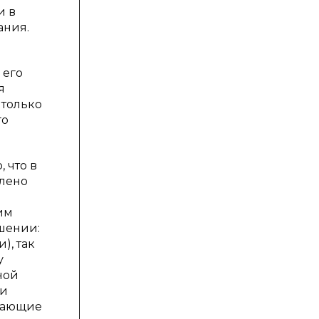
и в
ания.
 его
я
 только
го
 что в
влено
им
шении:
), так
у
ной
ми
икающие