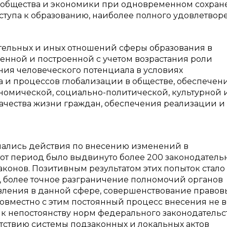
общества и экономики при одновременном сохран
ступа к образованию, наиболее полного удовлетвор
тельных и иных отношений сферы образования в
енной и построенной с учетом возрастания роли
ния человеческого потенциала в условиях
а и процессов глобализации в обществе, обеспечен
номической, социально-политической, культурной 
ачества жизни граждан, обеспечения реализации и
имались действия по внесению изменений в
этот период было выдвинуто более 200 законодатель
конов. Позитивным результатом этих попыток стало
 более точное разграничение полномочий органов
вления в данной сфере, совершенствование правов
Совместно с этим постоянный процесс внесения не в
к непостоянству норм федерального законодательст
тствию системы подзаконных и локальных актов