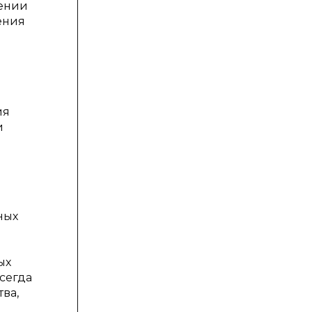
ении
ения
ия
и
ных
ых
сегда
ва,