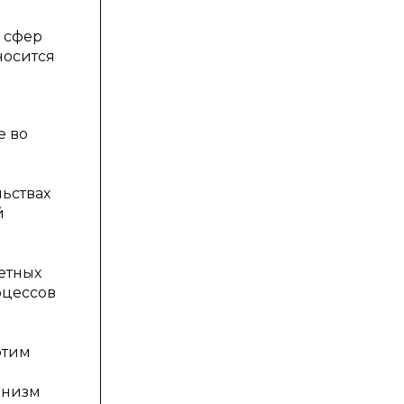
 сфер
носится
е во
ьствах
й
етных
оцессов
этим
анизм