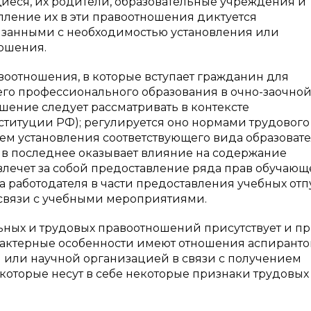
иеся, их родители, образовательные учреждения и
пление их в эти правоотношения диктуется
вязанными с необходимостью установления или
ошения.
оотношения, в которые вступает гражданин для
его профессионального образования в очно-заочно
шение следует рассматривать в контексте
онституции РФ); регулируется оно нормами трудового
ем установления соответствующего вида образоват
 в последнее оказывает влияние на содержание
влечет за собой предоставление ряда прав обучаю
на работодателя в части предоставления учебных отп
в связи с учебными мероприятиями.
ьных и трудовых правоотношений присутствует и п
рактерные особенности имеют отношения аспиранто
 или научной организацией в связи с получением
 которые несут в себе некоторые признаки трудовых