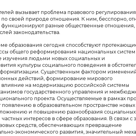
телей вызывает проблема правового регулирования
о своей природе отношения. К ним, бесспорно, от
 и функционируют разные общественные отношения,
лей законодательства.
еме образования сегодня способствуют протекающи
оцессы общего реформирования национальных систем
е изучения людьми новых социальных и
вития культуры социального поведения в обстоятел
информатизации. Существенным фактором изменени
ионных действий, формирование мирового
ое влияние на модернизацию российской системы
ханизмов государственного управления и межбюдж
ационального проекта. Осуществляемые в рамках пр
 появлению в образовательном пространстве новых
 усложнению и повышению разнообразия социальных
частных интересов в сфере образования. В связи с 
равовых средств, обеспечивающих превращение
ально-экономического развития, значительный мех