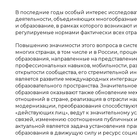
В последние годы особый интерес исследова
деятельности, объединяющих многообразные п
и образование, в рамках которого возникают
регулируемые нормами фактически всех отрас
Повышению значимости этого вопроса в сист
многих странах, в том числе и в России, пр
образования, направленные на представлени
профессиональных навыков, мобильности, раз
открытости сообщества, его стремительной 
является развитие международных интеграц
образовательного пространства. Значительн
образования оказывают также обновление ме
отношений в стране, реализация в отрасли н
модернизации, преобразования способствуют
«действующих лиц», ведут к значительному
связей, изменению соотношения публичных и 
актуальной является задача установления п
образования в движущую силу и ресурс соци