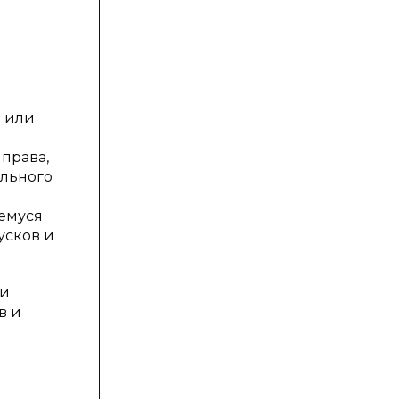
й или
 права,
ельного
щемуся
усков и
ри
в и