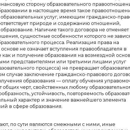
инансовую сторону образовательного правоотношени
бразовании в настоящее время такое правоотношен
х образовательных услуг, имеющим гражданско-пра
 соответствует природе и содержанию отношений,
образование. Наличие такого договора не отменяет
шения, сущностные особенности которого не завися
бразовательного процесса. Реализация права на
основе не означает вступления правообладателя в
как и получение образования на возмездной основе 
ными представителями или третьими лицами услуг
зовательного процесса) не превращает образовате
ом случае заключение гражданско-правового догов
олучения образования — оплату обучения управом
т общих черт, свойственных любому образовательно
бразность, устойчивость, повторяемость образова
льный характер и значение важнейшего элемента
ий в сфере образования.
ют, по сути являются смежными с ними, иные