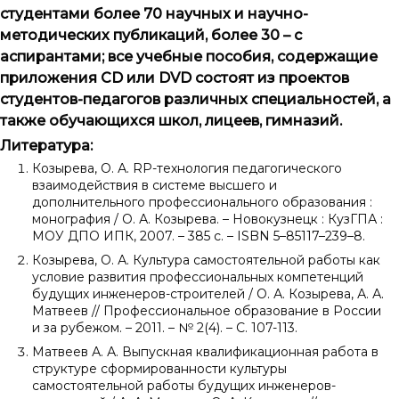
студентами более 70 научных и научно-
методических публикаций, более 30 – с
аспирантами; все учебные пособия, содержащие
приложения
CD
или
DVD
состоят из проектов
студентов-педагогов различных специальностей, а
также обучающихся школ, лицеев, гимназий.
Литература:
Козырева, О. А.
RP
-технология педагогического
взаимодействия в системе высшего и
дополнительного профессионального образования :
монография / О. А. Козы­ре­ва. – Новокузнецк : КузГПА :
МОУ ДПО ИПК, 2007. – 385 с. – ISBN 5–85117–239–8.
Козырева, О. А. Культура самостоятельной работы как
условие развития профессиональных компетенций
будущих инженеров-строителей / О. А. Козырева, А. А.
Матвеев // Профессиональное образование в России
и за рубежом. – 2011. – № 2(4). – С. 107-113.
Матвеев А. А. Выпускная квалификационная работа в
структуре сформированности культуры
самостоятельной работы будущих инженеров-