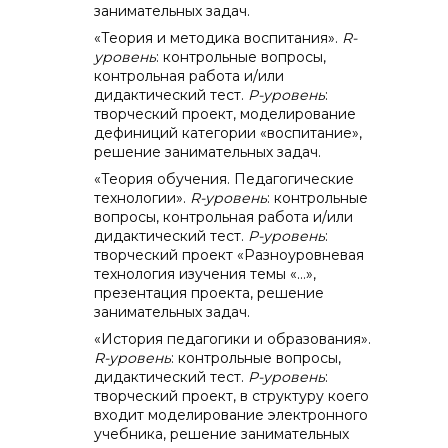
занимательных задач.
«Теория и методика воспитания».
R
-
уровень
: контрольные вопросы,
контрольная работа и/или
дидактический тест.
P
-уровень
:
творческий проект, моделирование
дефиниций категории «воспитание»,
решение занимательных задач.
«Теория обучения. Педагогические
технологии».
R
-уровень
: контрольные
вопросы, контрольная работа и/или
дидактический тест.
P
-уровень
:
творческий проект «Разноуровневая
технология изучения темы «…»,
презентация проекта, решение
занимательных задач.
«История педагогики и образования».
R
-уровень
: контрольные вопросы,
дидактический тест.
P
-уровень
:
творческий проект, в структуру коего
входит моделирование электронного
учебника, решение занимательных