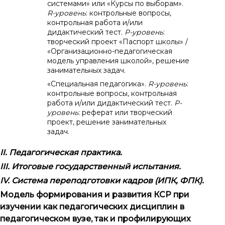
системами» или «Курсы по выборам».
R
-уровень
: контрольные вопросы,
контрольная работа и/или
дидактический тест.
P
-уровень
:
творческий проект «Паспорт школы» /
«Организационно-педаго­ги­чес­кая
модель управления школой», решение
занимательных задач.
«Специальная педагогика».
R
-уровень
:
контрольные вопросы, контрольная
работа и/или дидактический тест.
P
-
уровень
: реферат или творческий
проект, решение занимательных
задач.
II
. Педагогическая практика.
III
. Итоговые государственный испытания.
I
V. Система переподготовки кадров (ИПК, ФПК).
Модель формирования и развития КСР при
изучении как педагогических дисциплин в
педагогическом вузе, так и профилирующих