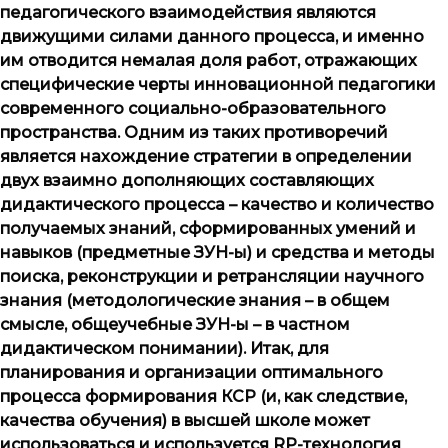
педагоги­ческого взаимодействия являются
движущими силами данного процесса, и именно
им отводится немалая доля работ, отражающих
специфические черты инновационной педагогики
современного социально-обра­зо­ва­тель­ного
пространства. Одним из таких противоречий
является нахождение стратегии в определении
двух взаимно дополняющих составляющих
дидактического процесса – качество и количество
получаемых знаний, сформированных умений и
навыков (предметные ЗУН-ы) и средства и методы
поиска, реконструкции и ретрансляции научного
знания (методологические знания – в общем
смысле, общеучебные ЗУН-ы – в частном
дидактическом понимании). Итак, для
планирования и организации оптимального
процесса формирования КСР (и, как следствие,
качества обучения) в высшей школе может
использоваться и используется
RP
-технология