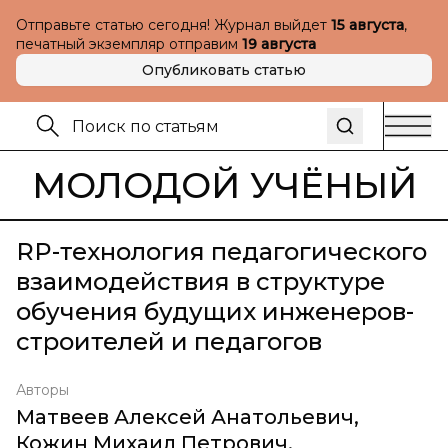
Отправьте статью сегодня! Журнал выйдет
15 августа
,
печатный экземпляр отправим
19 августа
Опубликовать статью
МОЛОДОЙ УЧЁНЫЙ
RP-технология педагогического
взаимодействия в структуре
обучения будущих инженеров-
строителей и педагогов
Авторы
Матвеев Алексей Анатольевич
,
Кожин Михаил Петрович
,