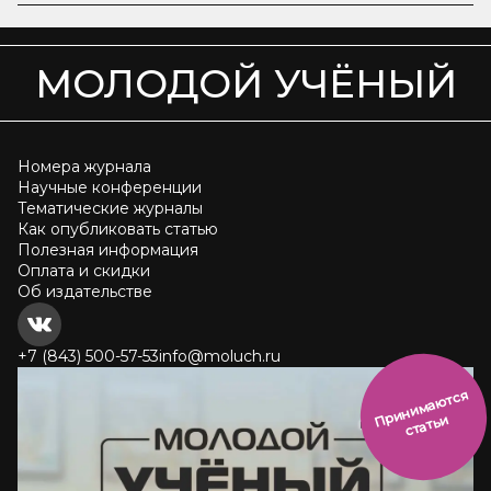
МОЛОДОЙ УЧЁНЫЙ
Номера журнала
Научные конференции
Тематические журналы
Как опубликовать статью
Полезная информация
Оплата и скидки
Об издательстве
+7 (843) 500-57-53
info@moluch.ru
и
н
и
м
а
ют
с
я
ст
ать
П
р
и