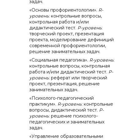
задач.
«Основы профориентологии».
R
-
уровень
: контрольные вопросы,
контрольная работа и/или
дидактический тест.
P
-уровень
:
творческий проект, презентация
проекта, моделирование дефиниций
современной профориентологии,
решение занимательных задач.
«Социальная педагогика».
R
-уровень
:
контрольные вопросы, контрольная
работа и/или дидактический тест.
P
-
уровень
: реферат или творческий
проект, презентация, решение
занимательных задач.
«Психолого-педагогический
практикум».
R
-уровень
: контрольные
вопросы, дидактический тест.
P
-
уровень
: решение психолого-
педагогических и занимательных
задач.
«Управление образовательными