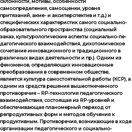
склонности, мотивы, особенности
самоопределения, самооценки, уровня
притязаний, акме- и аксиперспектив и т.д.) и
специфических характеристик самого социально-
обра­зо­ва­тельного пространства (социальный
заказ, культурологические аспекты социально-пе­
да­го­ги­чес­ко­го взаимодействия, дихотомическое
сочетание инновационного и традиционного в
различных видах деятельности и пр.). Одним из
феноменов, определяющих инновационные
преобразования в современном обществе,
является культура самостоятельной работы (КСР), а
одним из средств решения вышеотмеченного
противоречия –
RP
-технология педагогического
взаимодействия, состоящая из
RP
-уров­ней и
обеспечивающая планомерный переход от
репродуктивных форм и методов обучения к
продуктивным. Противоречия, возникающие в ходе
организации педагогического и социально-