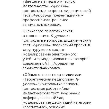
«Введение в педагогическую
деятельность».
R
-уровень
:
контрольные вопросы, дидактический
тест.
P
-уровень
: презентация «Я –
профессионал», решение
занимательных задач.
«Психолого-педагогическая
антропология».
R
-уровень
:
контрольные вопросы, дидактический
тест.
P
-уровень
: творческий проект, в
структуру коего входит
моделирование электронного
учебника, моделирование категорий
современной ППА, решение
занимательных задач.
«Общие основы педагогики» или
«Теоретическая педагогика».
R
-
уровень
: контрольные вопросы,
контрольная работа и/или
дидактический тест.
P
-уровень
:
реферат, классный час,
моделирование дефиниций категории
«воспитание», решение