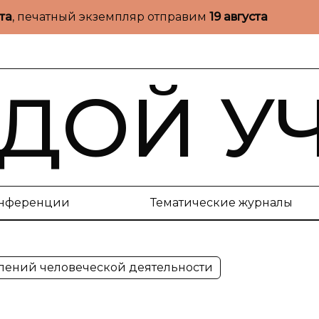
ста
, печатный экземпляр отправим
19 августа
ДОЙ У
нференции
Тематические журналы
явлений человеческой деятельности