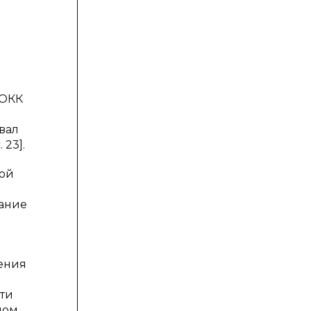
РОКК
вал
 23].
кой
вание
ения
ти
ном