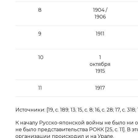
8
1904 /
1906
9
1911
10
1
октября
1915
11
1917
Источники: [19, с. 189; 13; 15, с. 8; 16, с. 28; 17, с. 318; 1
К началу Русско-японской войны не было ни о
не было представительства РОКК [25, с. 11]. 
организации происходил и на Урале.