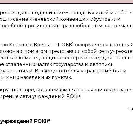
роисходило под влиянием западных идей и собств
подписание Женевской конвенции обусловили
пособной противостоять разнообразным экстремал
тво Красного Креста — РОКК) оформляется к концу XI
тономно, при этом представляя собой сеть учрежде
естный комитет, община сестер милосердия. Первые
е отдаленных частях государства и являлись
равлениями. В сферу контроля управлений были
 и иных населенных пунктах.
крупных городах, затем филиалы начали открыватьс
сширение сети учреждений РОКК.
Та
 учреждений РОКК*