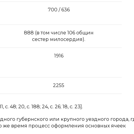
700 / 636
888 (в том числе 106 общин
сестер милосердия).
1916
2255
1, с. 48; 20, с. 188; 24, с. 26; 18, с. 23].
дного губернского или крупного уездного города, г
В это же время процесс оформления основных ячеек