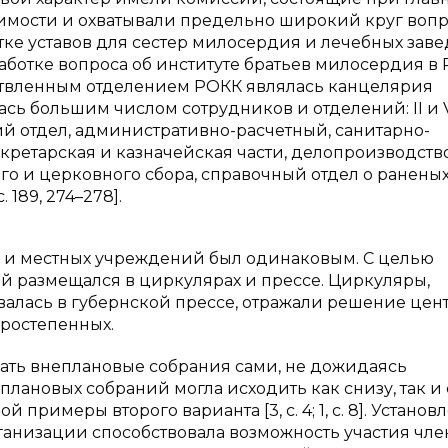
имости и охватывали предельно широкий круг вопр
тке уставов для сестер милосердия и лечебных зав
аботке вопроса об институте братьев милосердия в 
етвленным отделением РОКК являлась канцелярия
ась большим числом сотрудников и отделений: II и 
ий отдел, административно-расчетный, санитарно-
кретарская и казначейская части, делопроизводств
о и церковного сбора, справочный отдел о раненых
. 189, 274–278].
 и местных учреждений был одинаковым. С целью
й размещался в циркулярах и прессе. Циркуляры,
валась в губернской прессе, отражали решение цен
оростепенных.
ать внеплановые собрания сами, не дожидаясь
ановых собраний могла исходить как снизу, так и 
примеры второго варианта [3, с. 4; 1, с. 8]. Устано
анизации способствовала возможность участия чле