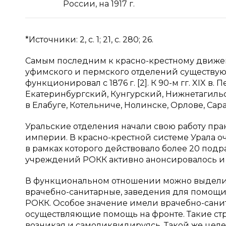
России, на 1917 г.
*Источники: 2, с. 1; 21, с. 280; 26.
Самым последним к красно-крестному движе
уфимского и пермского отделений существуют
функционировал с 1876 г. [2]. К 90-м гг. XIX в
Екатеринбургский, Кунгурский, Нижнетагильски
в Елабуге, Котельниче, Нолинске, Орлове, Сарап
Уральские отделения начали свою работу пра
империи. В красно-крестной системе Урала 
в рамках которого действовало более 20 по
учреждений РОКК активно анонсировалось и 
В функциональном отношении можно выделит
врачебно-санитарные, заведения для помощ
РОКК. Особое значение имели врачебно-сани
осуществляющие помощь на фронте. Такие ст
возникая и самоликвидируясь. Такой же цел