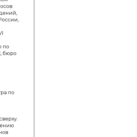
осов:
едений,
России,
VI
о по
, бюро
тра по
сверху.
влению
нов