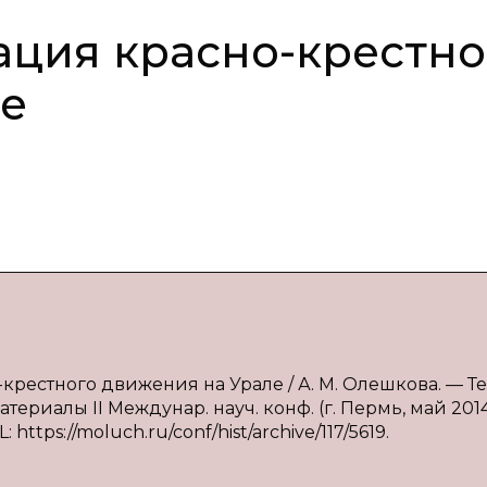
ция красно-крестно
ле
рестного движения на Урале / А. М. Олешкова. — Тек
ериалы II Междунар. науч. конф. (г. Пермь, май 2014 
 https://moluch.ru/conf/hist/archive/117/5619.