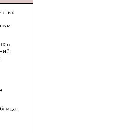
енных
ьным
X в.
ний:
,
я
блица 1