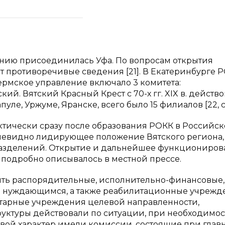
нию присоединилась Уфа. По вопросам открытия
 противоречивые сведения [21]. В Екатеринбурге 
. Пермское управление включало 3 комитета:
й. Вятский Красный Крест с 70-х гг. XIX в. действо
уле, Уржуме, Яранске, всего было 15 филиалов [22, с.
ктически сразу после образования РОКК в Российс
очевидно лидирующее положение Вятского региона,
дразделений. Открытие и дальнейшее функциониро
подробно описывалось в местной прессе.
ь распорядительные, исполнительно-финансовые,
и нуждающимся, а также реабилитационные учрежд
тарные учреждения целевой направленности,
руктуры действовали по ситуации, при необходимос
евой характер имели комиссии, состоящие при глав