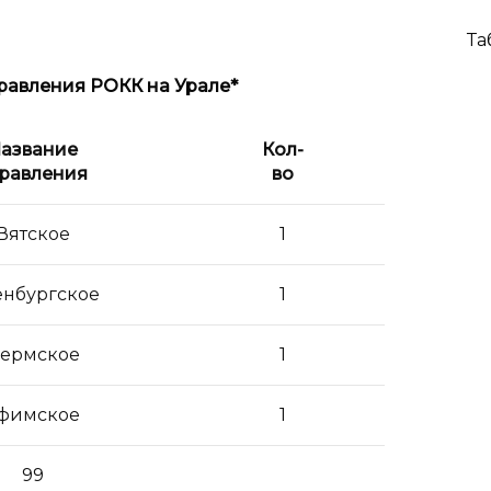
Та
равления РОКК на Урале*
азвание
Кол-
равления
во
Вятское
1
нбургское
1
ермское
1
фимское
1
99