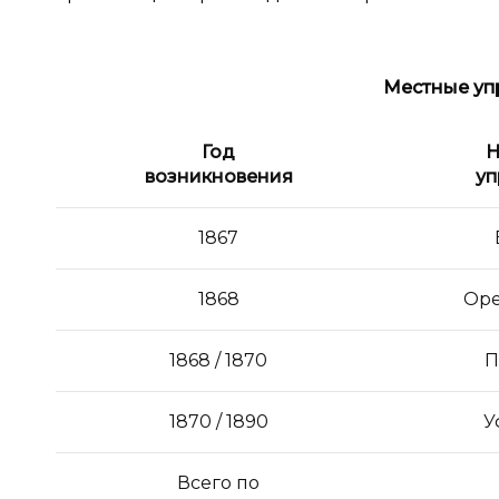
Местные уп
Год
Н
возникновения
уп
1867
1868
Оре
1868 / 1870
П
1870 / 1890
У
Всего по