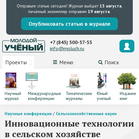
Отправьте статью сегодня!
Журнал выйдет
15 августа
,
печатный экземпляр отправим
19 августа
.
Опубликовать статью в журнале
+7 (843) 500-57-53
info@moluch.ru
Проекты
Меню
Поиск
Научный
Международные
Тематические
Юный
Издание
журнал
конференции
журналы
ученый
книг
Научные конференции
/
Сельскохозяйственные науки
Инновационные технологии
в сельском хозяйстве