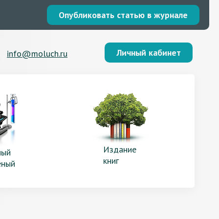
Опубликовать статью в журнале
Личный кабинет
info@moluch.ru
Издание
ый
книг
еный