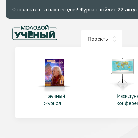
Отправьте статью сегодня!
Журнал выйдет
22 авгу
Проекты
Научный
Междун
журнал
конфере