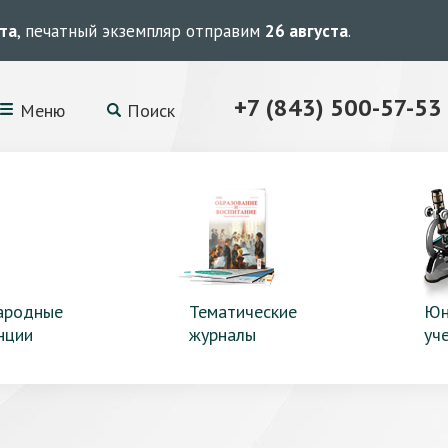
ста
, печатный экземпляр отправим
26 августа
.
+7 (843) 500-57-53
Меню
Поиск
ародные
Тематические
Юн
нции
журналы
уч