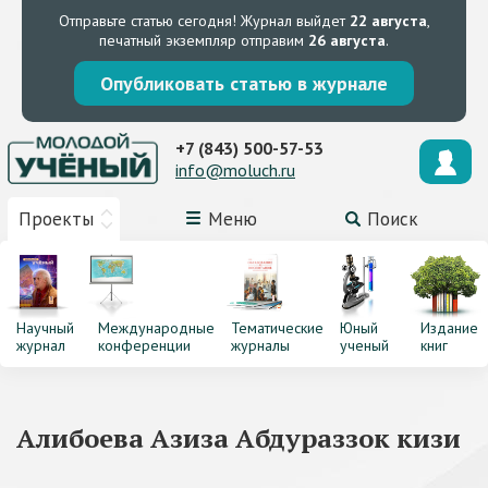
Отправьте статью сегодня!
Журнал выйдет
22 августа
,
печатный экземпляр отправим
26 августа
.
Опубликовать статью в журнале
+7 (843) 500-57-53
info@moluch.ru
Проекты
Меню
Поиск
Научный
Международные
Тематические
Юный
Издание
журнал
конференции
журналы
ученый
книг
Алибоева Азиза Абдураззок кизи