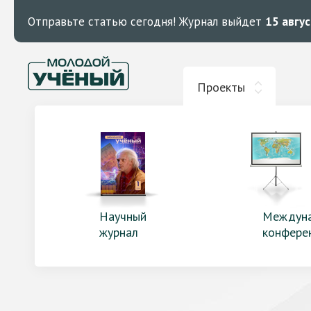
Отправьте статью сегодня!
Журнал выйдет
15 авгу
Проекты
Научный
Междун
журнал
конфере