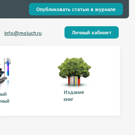
Опубликовать статью в журнале
Личный кабинет
info@moluch.ru
Издание
ый
книг
еный