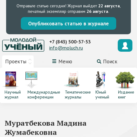
Отправьте статью сегодня!
Журнал выйдет
22 августа
,
печатный экземпляр отправим
26 августа
.
Опубликовать статью в журнале
+7 (843) 500-57-53
info@moluch.ru
Проекты
Меню
Поиск
Научный
Международные
Тематические
Юный
Издание
журнал
конференции
журналы
ученый
книг
Муратбекова Мадина
Жумабековна