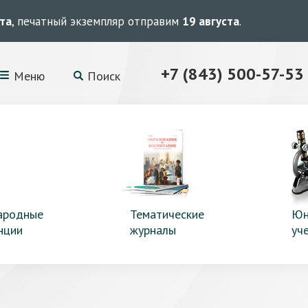
ста
, печатный экземпляр отправим
19 августа
.
+7 (843) 500-57-53
Меню
Поиск
ародные
Тематические
Юн
нции
журналы
уч