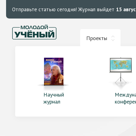
Отправьте статью сегодня!
Журнал выйдет
15 авгу
Проекты
Научный
Междун
журнал
конфере