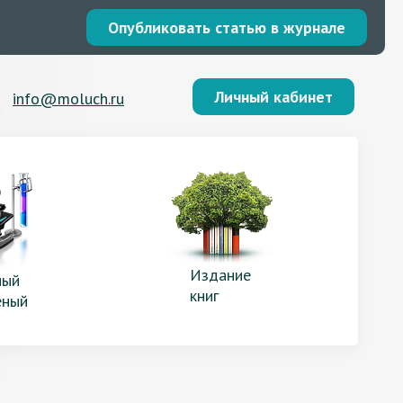
Опубликовать статью в журнале
Личный кабинет
info@moluch.ru
Издание
ый
книг
еный