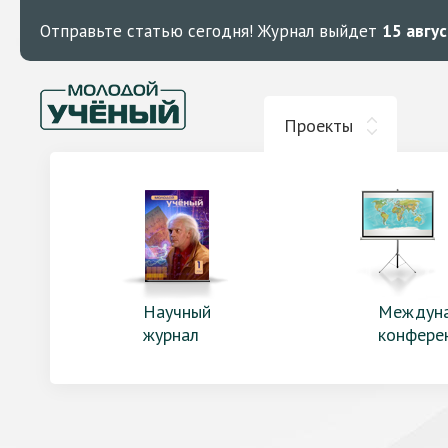
Отправьте статью сегодня!
Журнал выйдет
15 авгу
Проекты
Научный
Междун
журнал
конфере