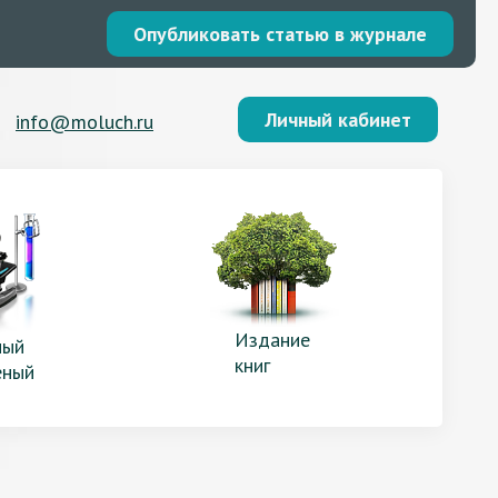
Опубликовать статью в журнале
Личный кабинет
info@moluch.ru
Издание
ый
книг
еный