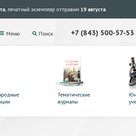
ста
, печатный экземпляр отправим
19 августа
.
+7 (843) 500-57-53
Меню
Поиск
ародные
Тематические
Юн
нции
журналы
уч