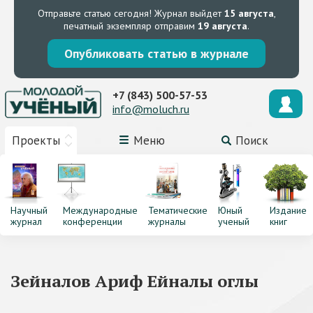
Отправьте статью сегодня!
Журнал выйдет
15 августа
,
печатный экземпляр отправим
19 августа
.
Опубликовать статью в журнале
+7 (843) 500-57-53
info@moluch.ru
Проекты
Меню
Поиск
Научный
Международные
Тематические
Юный
Издание
журнал
конференции
журналы
ученый
книг
Зейналов Ариф Ейналы оглы