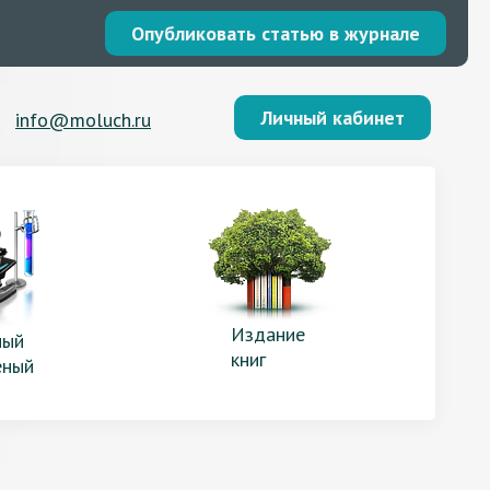
Опубликовать статью в журнале
Личный кабинет
info@moluch.ru
Издание
ый
книг
еный