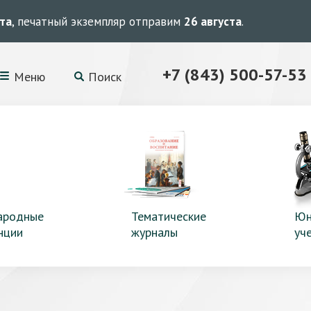
ста
, печатный экземпляр отправим
26 августа
.
+7 (843) 500-57-53
Меню
Поиск
ародные
Тематические
Юн
нции
журналы
уч