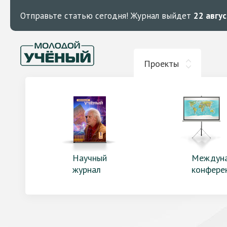
Отправьте статью сегодня!
Журнал выйдет
22 авгу
Проекты
Научный
Междун
журнал
конфере