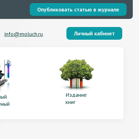
Опубликовать статью в журнале
Личный кабинет
info@moluch.ru
Издание
ый
книг
еный