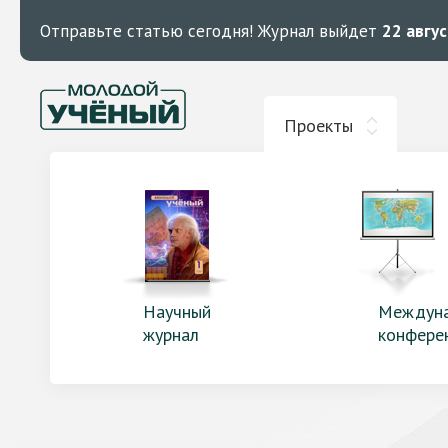
Отправьте статью сегодня!
Журнал выйдет
22 авгу
Проекты
Научный
Междун
журнал
конфере