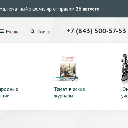
ста
, печатный экземпляр отправим
26 августа
.
+7 (843) 500-57-53
Меню
Поиск
ародные
Тематические
Юн
нции
журналы
уч