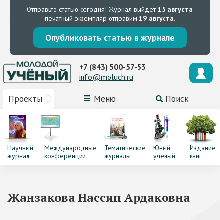
Отправьте статью сегодня!
Журнал выйдет
15 августа
,
печатный экземпляр отправим
19 августа
.
Опубликовать статью в журнале
+7 (843) 500-57-53
info@moluch.ru
Проекты
Меню
Поиск
Научный
Международные
Тематические
Юный
Издание
журнал
конференции
журналы
ученый
книг
Жанзакова Нассип Ардаковна