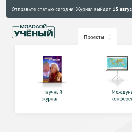
Отправьте статью сегодня!
Журнал выйдет
15 авгу
Проекты
Научный
Междун
журнал
конфере