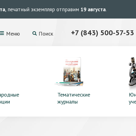
ста
, печатный экземпляр отправим
19 августа
.
+7 (843) 500-57-53
Меню
Поиск
ародные
Тематические
Юн
нции
журналы
уч