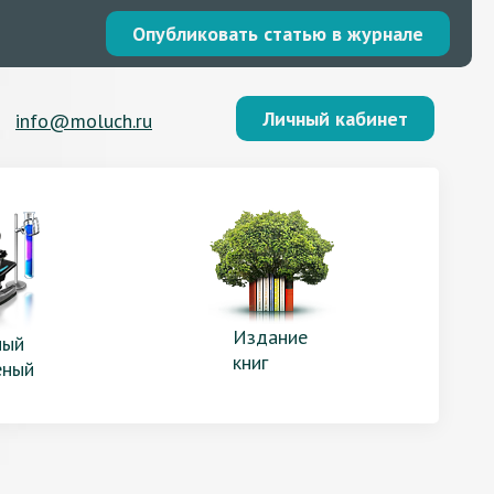
Опубликовать статью в журнале
Личный кабинет
info@moluch.ru
Издание
ый
книг
еный