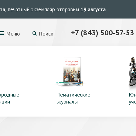
ста
, печатный экземпляр отправим
19 августа
.
+7 (843) 500-57-53
Меню
Поиск
ародные
Тематические
Юн
нции
журналы
уч