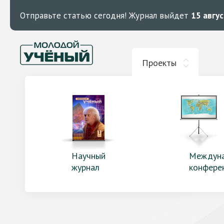
Отправьте статью сегодня!
Журнал выйдет
15 авгу
Проекты
Научный
Междун
журнал
конфере