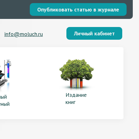
Опубликовать статью в журнале
Личный кабинет
info@moluch.ru
Издание
ый
книг
еный