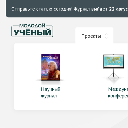
Отправьте статью сегодня!
Журнал выйдет
22 авгу
Проекты
Научный
Междун
журнал
конфере