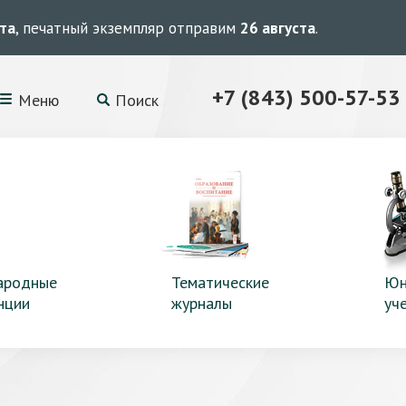
ста
, печатный экземпляр отправим
26 августа
.
+7 (843) 500-57-53
Меню
Поиск
ародные
Тематические
Юн
нции
журналы
уч