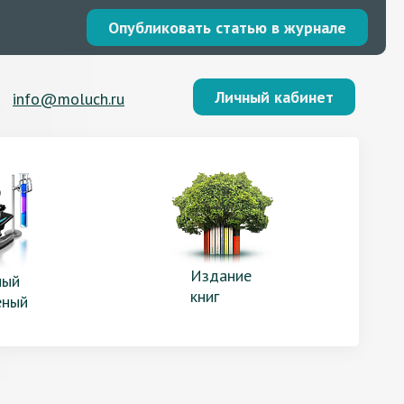
Опубликовать статью в журнале
Личный кабинет
info@moluch.ru
Издание
ый
книг
еный