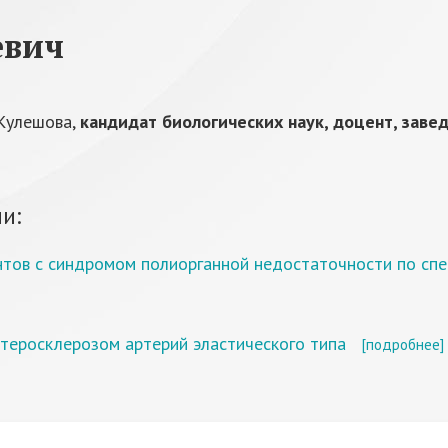
евич
 Кулешова,
кандидат биологических наук, доцент, зав
и:
нтов с синдромом полиорганной недостаточности по спе
теросклерозом артерий эластического типа
[подробнее]