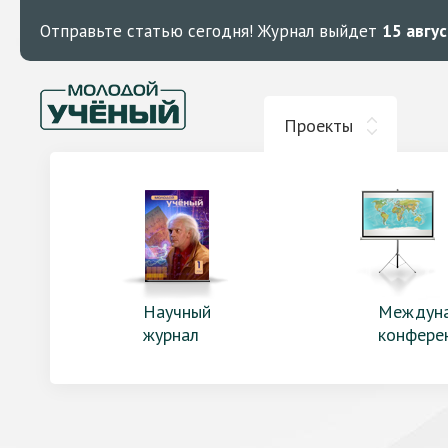
Отправьте статью сегодня!
Журнал выйдет
15 авгу
Проекты
Научный
Междун
журнал
конфере