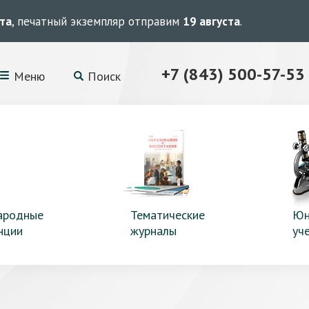
ста
, печатный экземпляр отправим
19 августа
.
+7 (843) 500-57-53
Меню
Поиск
ародные
Тематические
Юн
нции
журналы
уч