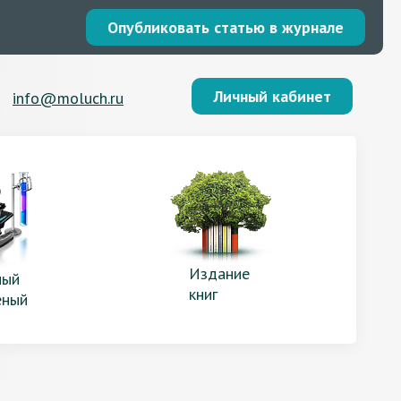
Опубликовать статью в журнале
Личный кабинет
info@moluch.ru
Издание
ый
книг
еный