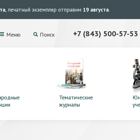
ста
, печатный экземпляр отправим
19 августа
.
+7 (843) 500-57-53
Меню
Поиск
ародные
Тематические
Юн
нции
журналы
уч