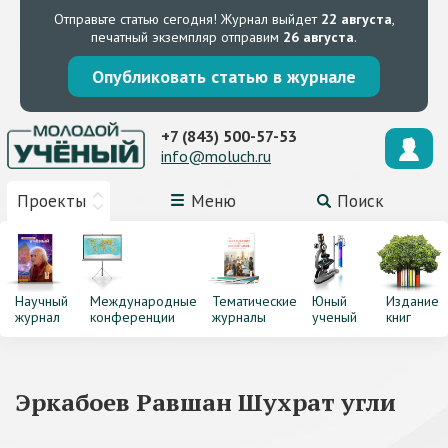
Отправьте статью сегодня!
Журнал выйдет
22 августа
,
печатный экземпляр отправим
26 августа
.
Опубликовать статью в журнале
+7 (843) 500-57-53
info@moluch.ru
Проекты
Меню
Поиск
Научный
Международные
Тематические
Юный
Издание
журнал
конференции
журналы
ученый
книг
Эркабоев Равшан Шухрат угли