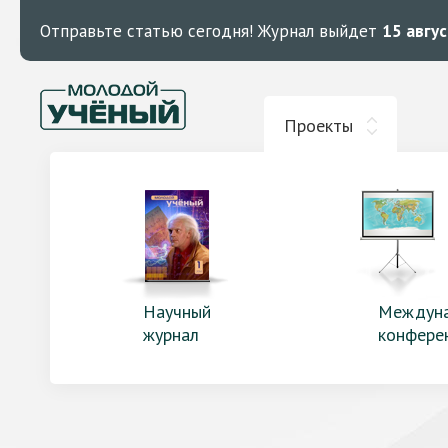
Отправьте статью сегодня!
Журнал выйдет
15 авгу
Проекты
Научный
Междун
журнал
конфере