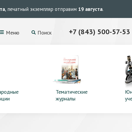
ста
, печатный экземпляр отправим
19 августа
.
+7 (843) 500-57-53
Меню
Поиск
ародные
Тематические
Юн
нции
журналы
уч