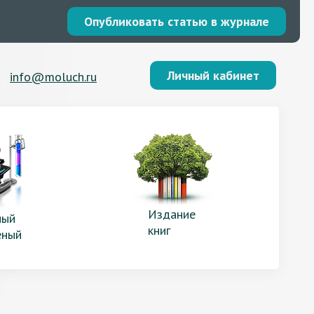
Опубликовать статью в журнале
Личный кабинет
info@moluch.ru
Издание
ый
книг
еный