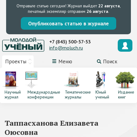
Отправьте статью сегодня!
Журнал выйдет
22 августа
,
печатный экземпляр отправим
26 августа
.
Опубликовать статью в журнале
+7 (843) 500-57-53
info@moluch.ru
Проекты
Меню
Поиск
Научный
Международные
Тематические
Юный
Издание
журнал
конференции
журналы
ученый
книг
Таппасханова Елизавета
Оюсовна