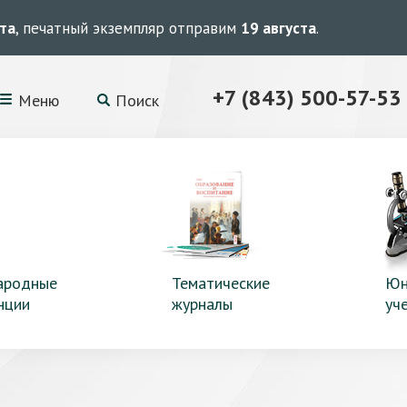
ста
, печатный экземпляр отправим
19 августа
.
+7 (843) 500-57-53
Меню
Поиск
ародные
Тематические
Юн
нции
журналы
уч