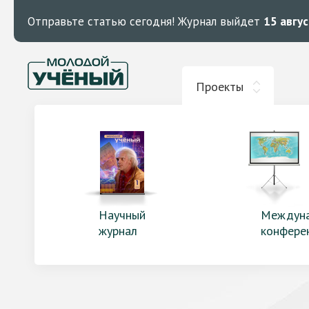
Отправьте статью сегодня!
Журнал выйдет
15 авгу
Проекты
Научный
Междун
журнал
конфере