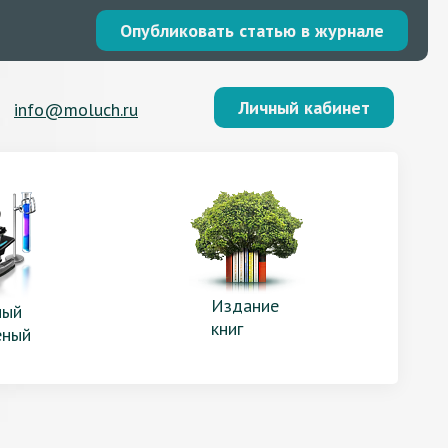
Опубликовать статью в журнале
Личный кабинет
info@moluch.ru
Издание
ый
книг
еный