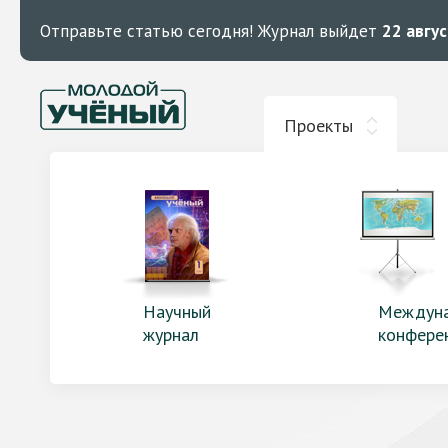
Отправьте статью сегодня!
Журнал выйдет
22 авгу
Проекты
Научный
Междун
журнал
конфере