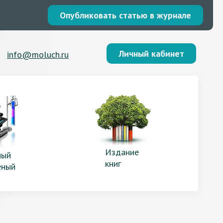
Опубликовать статью в журнале
Личный кабинет
info@moluch.ru
Издание
ый
книг
еный