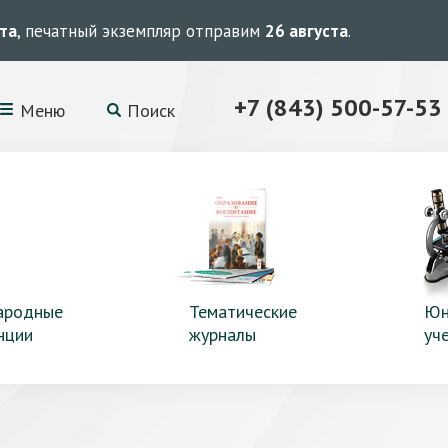
ста
, печатный экземпляр отправим
26 августа
.
+7 (843) 500-57-53
Меню
Поиск
ародные
Тематические
Юн
нции
журналы
уч