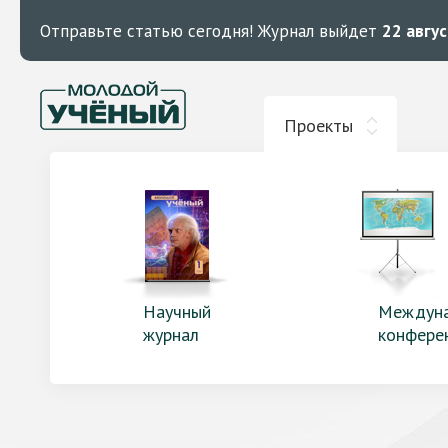
Отправьте статью сегодня!
Журнал выйдет
22 авгу
Проекты
Научный
Междун
журнал
конфере