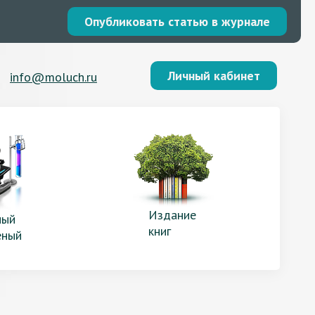
Опубликовать статью в журнале
Личный кабинет
info@moluch.ru
Издание
ый
книг
еный