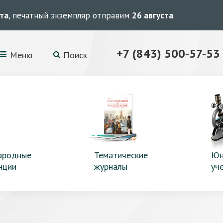
ста
, печатный экземпляр отправим
26 августа
.
+7 (843) 500-57-53
Меню
Поиск
ародные
Тематические
Юн
нции
журналы
уч