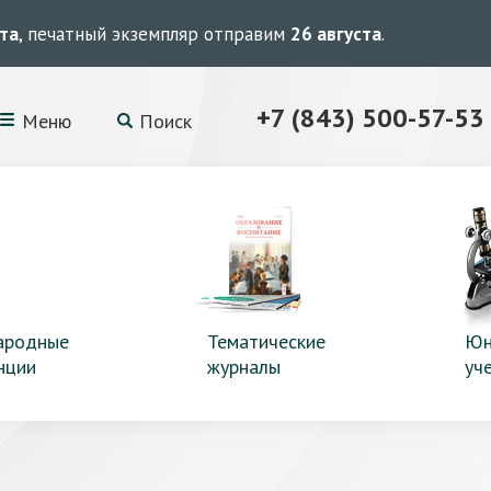
ста
, печатный экземпляр отправим
26 августа
.
+7 (843) 500-57-53
Меню
Поиск
ародные
Тематические
Юн
нции
журналы
уч