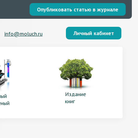
Опубликовать статью в журнале
Личный кабинет
info@moluch.ru
Издание
ый
книг
еный