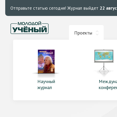
Отправьте статью сегодня!
Журнал выйдет
22 авгу
Проекты
Научный
Междун
журнал
конфере