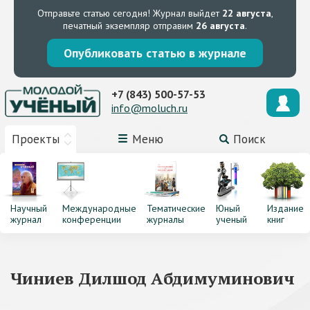
Отправьте статью сегодня!
Журнал выйдет
22 августа
,
печатный экземпляр отправим
26 августа
.
Опубликовать статью в журнале
+7 (843) 500-57-53
info@moluch.ru
Проекты
Меню
Поиск
Научный
Международные
Тематические
Юный
Издание
журнал
конференции
журналы
ученый
книг
Чиниев Дилшод Абдимуминович