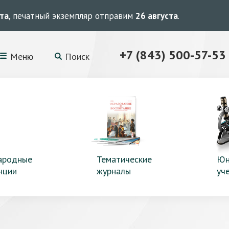
ста
, печатный экземпляр отправим
26 августа
.
+7 (843) 500-57-53
Меню
Поиск
ародные
Тематические
Юн
нции
журналы
уч