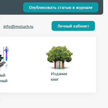
Опубликовать статью в журнале
Личный кабинет
info@moluch.ru
Издание
ый
книг
еный