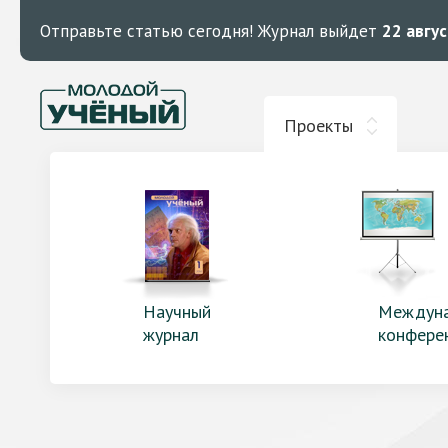
Отправьте статью сегодня!
Журнал выйдет
22 авгу
Проекты
Научный
Междун
журнал
конфере