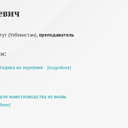
евич
ут (Узбекистан),
преподаватель
и:
одика их изучения
[подробнее]
для животноводства из вновь
бнее]