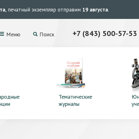
ста
, печатный экземпляр отправим
19 августа
.
+7 (843) 500-57-53
Меню
Поиск
ародные
Тематические
Юн
нции
журналы
уч