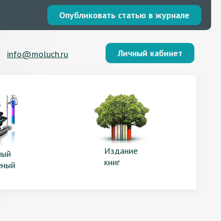
Опубликовать статью в журнале
Личный кабинет
info@moluch.ru
Издание
ый
книг
еный