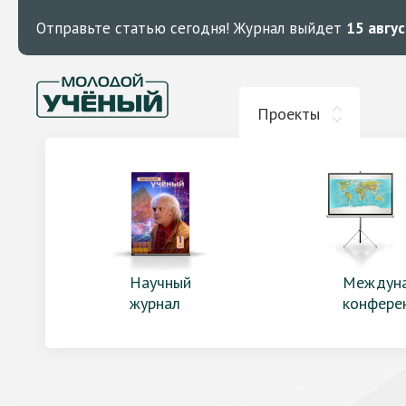
Отправьте статью сегодня!
Журнал выйдет
15 авгу
Проекты
Научный
Междун
журнал
конфере