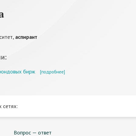
а
ситет,
аспирант
и:
 фондовых бирж
[подробнее]
 сетях:
Вопрос — ответ