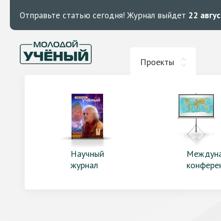
Отправьте статью сегодня!
Журнал выйдет
22 авгу
Проекты
Научный
Междун
журнал
конфере