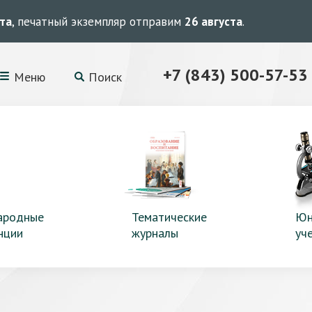
ста
, печатный экземпляр отправим
26 августа
.
+7 (843) 500-57-53
Меню
Поиск
ародные
Тематические
Юн
нции
журналы
уч