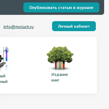
Опубликовать статью в журнале
Личный кабинет
info@moluch.ru
Издание
ый
книг
еный